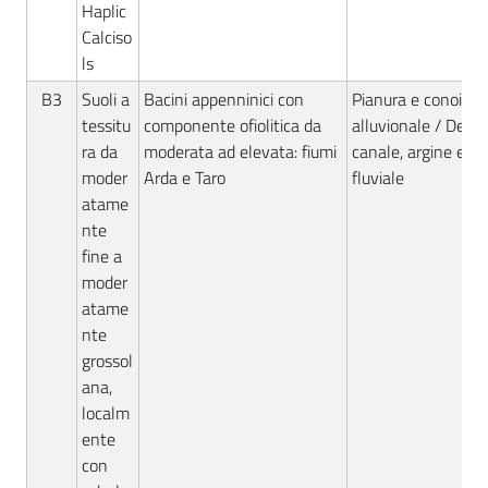
Haplic
Calciso
ls
B3
Suoli a
Bacini appenninici con
Pianura e conoide
tessitu
componente ofiolitica da
alluvionale / Deposi
ra da
moderata ad elevata: fiumi
canale, argine e ro
moder
Arda e Taro
fluviale
atame
nte
fine a
moder
atame
nte
grossol
ana,
localm
ente
con