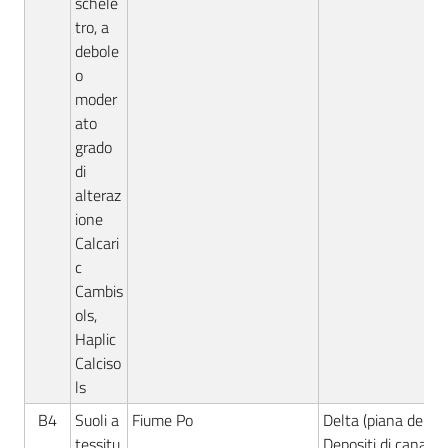
schele
tro, a
debole
o
moder
ato
grado
di
alteraz
ione
Calcari
c
Cambis
ols,
Haplic
Calciso
ls
B4
Suoli a
Fiume Po
Delta (piana deltizi
tessitu
Depositi di canale