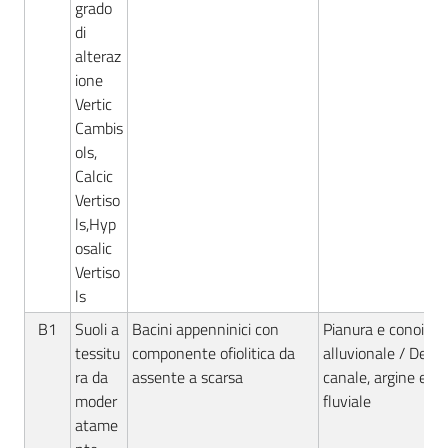
grado
di
alteraz
ione
Vertic
Cambis
ols,
Calcic
Vertiso
ls,Hyp
osalic
Vertiso
ls
B1
Suoli a
Bacini appenninici con
Pianura e conoide
tessitu
componente ofiolitica da
alluvionale / Deposi
ra da
assente a scarsa
canale, argine e ro
moder
fluviale
atame