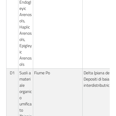
Endogl
eyic
Arenos
ols,
Haplic
Arenos
ols,
Epigley
ic
Arenos
ols
D1
Suoli a
Fiume Po
Delta (piana deltizi
materi
Depositi di baia
ale
interdistributrice
organic
o
umifica
to