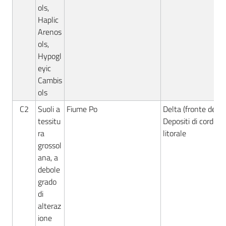
ols,
Haplic
Arenos
ols,
Hypogl
eyic
Cambis
ols
C2
Suoli a
Fiume Po
Delta (fronte deltiz
tessitu
Depositi di cordone
ra
litorale
grossol
ana, a
debole
grado
di
alteraz
ione