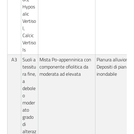
Hypos
alic
Vertiso
l,
Calcic
Vertiso
ls
A3
Suoli a
Mista Po-appenninica con
Pianura alluvionale
tessitu
componente ofiolitica da
Depositi di piana
ra fine,
moderata ad elevata
inondabile
a
debole
o
moder
ato
grado
di
alteraz