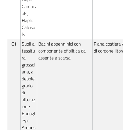
Cambis
ols,
Haplic
Calciso
ls
C1
Suoli a
Bacini appenninici con
Piana costiera / De
tessitu
componente ofiolitica da
di cordone litorale
ra
assente a scarsa
grossol
ana, a
debole
grado
di
alteraz
ione
Endogl
eyic
Arenos