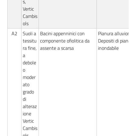
s,
Vertic
Cambis
ols
A2
Suoli a
Bacini appenninici con
Pianura alluvionale
tessitu
componente ofiolitica da
Depositi di piana
ra fine,
assente a scarsa
inondabile
a
debole
o
moder
ato
grado
di
alteraz
ione
Vertic
Cambis
ols,