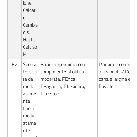
ione
Calcari
c
Cambis
ols,
Haplic
Calciso
ls
B2
Suoli a
Bacini appenninici con
Pianura e conoide
tessitu
componente ofiolitica
alluvionale / Deposi
ra da
moderata: F.Enza,
canale, argine e ro
moder
T.Baganza, T.Tresinaro,
fluviale
atame
T.Crostolo
nte
fine a
moder
atame
nte