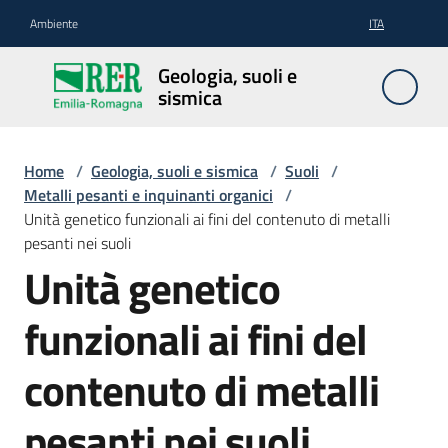
Vai al contenuto
Vai alla navigazione
Vai al footer
Ambiente
ITA
Geologia,
Geologia, suoli e
suoli e
sismica
sismica
Home
/
Geologia, suoli e sismica
/
Suoli
/
Metalli pesanti e inquinanti organici
/
Geologia
Unità genetico funzionali ai fini del contenuto di metalli
pesanti nei suoli
Unità genetico
Suoli
funzionali ai fini del
Sismica
contenuto di metalli
pesanti nei suoli
Cartografia