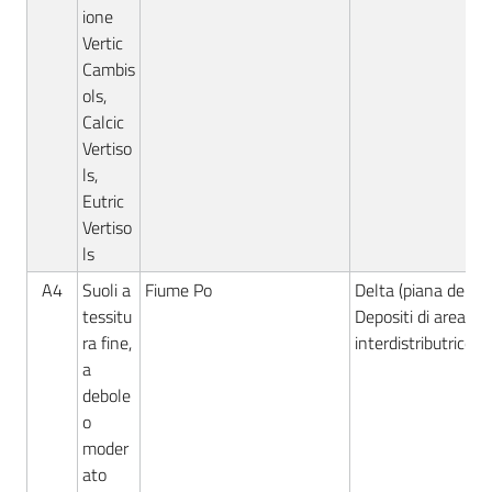
ione
Vertic
Cambis
ols,
Calcic
Vertiso
ls,
Eutric
Vertiso
ls
A4
Suoli a
Fiume Po
Delta (piana deltizi
tessitu
Depositi di area
ra fine,
interdistributrice
a
debole
o
moder
ato