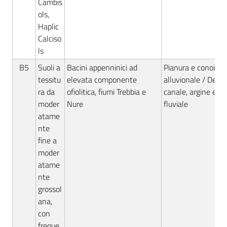
Cambis
ols,
Haplic
Calciso
ls
B5
Suoli a
Bacini appenninici ad
Pianura e conoide
tessitu
elevata componente
alluvionale / Deposi
ra da
ofiolitica, fiumi Trebbia e
canale, argine e ro
moder
Nure
fluviale
atame
nte
fine a
moder
atame
nte
grossol
ana,
con
freque