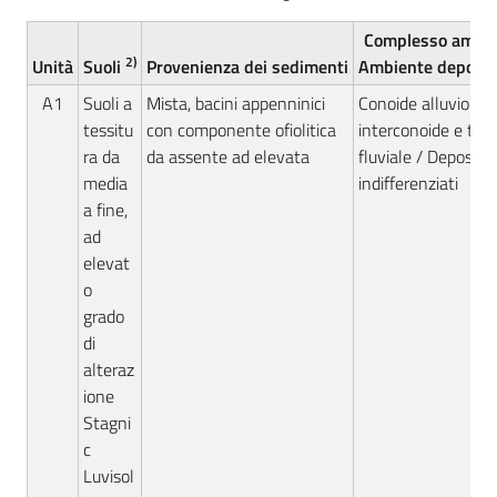
Complesso ambie
2)
Unità
Suoli
Provenienza dei sedimenti
Ambiente deposiz
A1
Suoli a
Mista, bacini appenninici
Conoide alluvional
tessitu
con componente ofiolitica
interconoide e ter
ra da
da assente ad elevata
fluviale / Depositi
media
indifferenziati
a fine,
ad
elevat
o
grado
di
alteraz
ione
Stagni
c
Luvisol