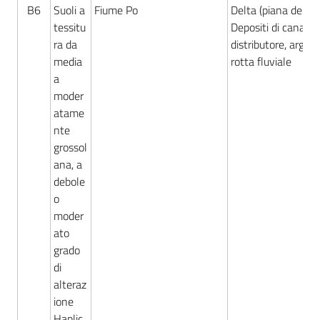
B6
Suoli a
Fiume Po
Delta (piana deltizi
tessitu
Depositi di canale
ra da
distributore, argine
media
rotta fluviale
a
moder
atame
nte
grossol
ana, a
debole
o
moder
ato
grado
di
alteraz
ione
Haplic