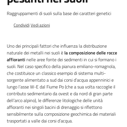
e
banche
Raggruppamenti di suoli sulla base dei caratteri genetici
dati
Condividi
Vedi azioni
Divulgazione
Uno dei principali fattori che influenza la distribuzione
naturale dei metalli nei suoli è
la composizione delle rocce
affioranti
nelle aree fonte dei sedimenti in cui si formano i
suoli. Nel caso specifico della pianura emiliano-romagnola,
che costituisce un classico esempio di sistema multi-
Seguici
sorgente alimentato a sud dai corsi d’acqua appenninici e
su
lungo l’asse W-E dal Fiume Po (che a sua volta raccoglie il
contributo sedimentario da ovest e da nord di gran parte
dell’arco alpino), le differenze litologiche delle unità
affioranti nei singoli bacini di drenaggio si riflettono
sensibilmente sulla composizione geochimica dei materiali
trasportati a valle dai corsi d’acqua.