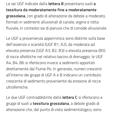
Le sei UGF indicate dalla
lettera B
presentano suoli
a
tessitura da moderatamente fine a moderatamente
grossolana
, con grado di alterazione da debole a moderato,
formati in sedimenti alluvionali di canale, argine e rotta
fluviale, in contesto sia di pianura che di conoide alluvionale.
Le UGF a provenienza appenninica sono distinte sulla base
dell’assenza o scarsità (UGF B1, A2), da moderata ad
elevata presenza (UGF A3, B2, B3) o elevata presenza (B5)
di rocce ofiolitiche nel relativo bacino di drenaggio; le UGF
A4, B4, B6 si riferiscono invece a sedimenti apportati
direttamente dal Fiume Po. In generale, numeri crescenti
all’interno dei gruppi di UGF A e B indicano un contributo
crescente di sedimento proveniente da erosione di rocce
ultrafemiche.
Le due UGF contraddistinte dalla
lettera C
si riferiscono a
gruppi di suoli a
tessitura grossolana
, a debole grado di
alterazione che, dal punto di vista sedimentologico, sono