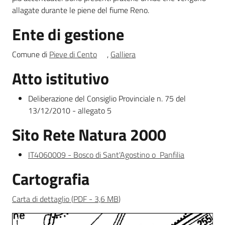
allagate durante le piene del fiume Reno.
Ente di gestione
Ambiente
Comune di
Pieve di Cento
,
Galliera
Atto istitutivo
Argomenti
Deliberazione del Consiglio Provinciale n. 75 del
Novità
13/12/2010 - allegato 5
Servizi
Sito Rete Natura 2000
Leggi Atti Bandi
IT4060009 - Bosco di Sant'Agostino o Panfilia
Cartografia
Carta di dettaglio
(
PDF
-
3,6 MB
)
Piani Programmi
Progetti