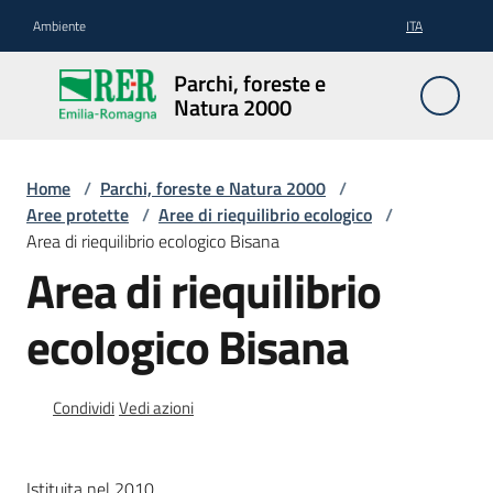
Vai al contenuto
Vai alla navigazione
Vai al footer
Ambiente
ITA
Parchi,
Parchi, foreste e
foreste
Natura 2000
e
Natura
2000
Home
/
Parchi, foreste e Natura 2000
/
Aree protette
/
Aree di riequilibrio ecologico
/
Area di riequilibrio ecologico Bisana
Area di riequilibrio
Aree
Protette
ecologico Bisana
Rete
Condividi
Vedi azioni
Natura
2000
Istituita nel 2010