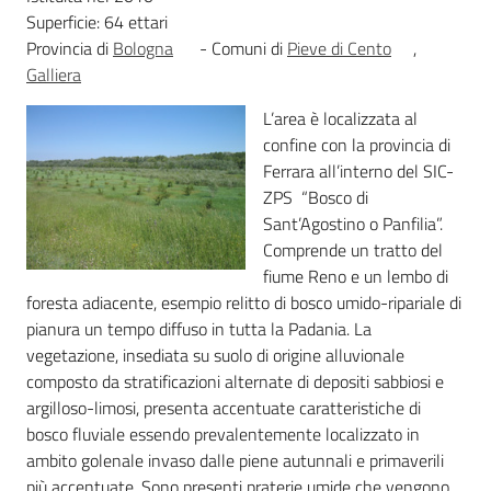
Superficie: 64 ettari
Foreste
Provincia di
Bologna
- Comuni di
Pieve di Cento
,
Galliera
L’area è localizzata al
Biodiversità
confine con la provincia di
Ferrara all’interno del SIC-
ZPS “Bosco di
Consultazione
Sant’Agostino o Panfilia”.
Comprende un tratto del
fiume Reno e un lembo di
foresta adiacente, esempio relitto di bosco umido-ripariale di
pianura un tempo diffuso in tutta la Padania. La
Seguici
vegetazione, insediata su suolo di origine alluvionale
su
composto da stratificazioni alternate di depositi sabbiosi e
argilloso-limosi, presenta accentuate caratteristiche di
bosco fluviale essendo prevalentemente localizzato in
ambito golenale invaso dalle piene autunnali e primaverili
più accentuate. Sono presenti praterie umide che vengono