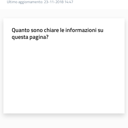
Ultimo aggiornamento
:
23-11-2018 14:47
Foreste
Quanto sono chiare le informazioni su
Biodiversità
questa pagina?
Valuta da 1 a 5 stelle
Consultazione
Seguici
su