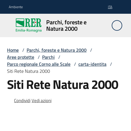
Vai al contenuto
Vai alla navigazione
Vai al footer
Ambiente
ITA
Parchi,
Parchi, foreste e
foreste
Natura 2000
e
Natura
2000
Home
/
Parchi, foreste e Natura 2000
/
Aree protette
/
Parchi
/
Parco regionale Corno alle Scale
/
carta-identita
/
Siti Rete Natura 2000
Aree
Siti Rete Natura 2000
Protette
Condividi
Vedi azioni
Rete
Natura
2000