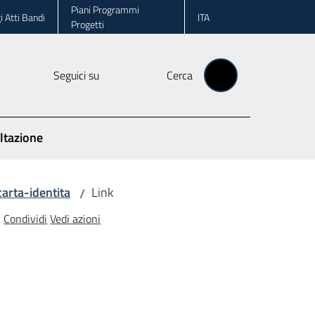
Piani Programmi
i Atti Bandi
ITA
Progetti
Seguici su
Cerca
ltazione
carta-identita
Link
/
Condividi
Vedi azioni