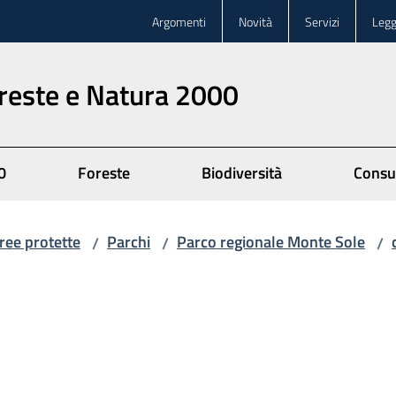
Argomenti
Novità
Servizi
Legg
oreste e Natura 2000
0
Foreste
Biodiversità
Consu
ree protette
Parchi
Parco regionale Monte Sole
/
/
/