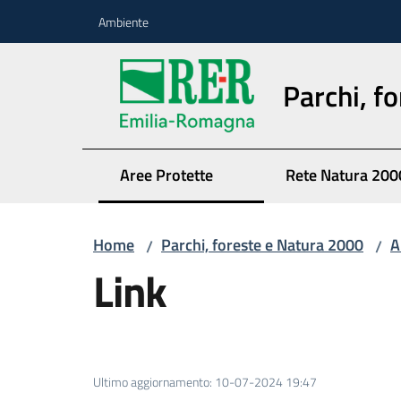
Vai al contenuto
Vai alla navigazione
Vai al footer
Ambiente
Parchi, f
Aree Protette
Rete Natura 200
Home
Parchi, foreste e Natura 2000
A
/
/
Link
Ultimo aggiornamento
:
10-07-2024 19:47