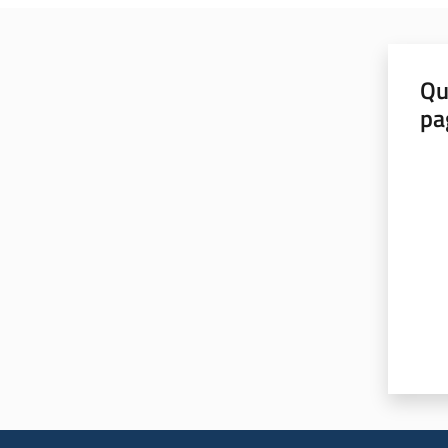
Qu
pa
Valut