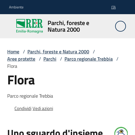
Vai al contenuto
Vai alla navigazione
Vai al footer
Ambiente
ITA
Parchi,
Parchi, foreste e
foreste
Natura 2000
e
Natura
2000
Home
/
Parchi, foreste e Natura 2000
/
Aree protette
/
Parchi
/
Parco regionale Trebbia
/
Flora
Flora
Aree
Protette
Parco regionale Trebbia
Condividi
Vedi azioni
Rete
Natura
2000
Uno sguardo d'insieme