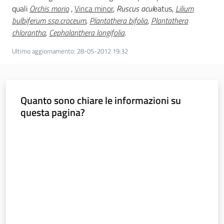
quali
Orchis morio
,
Vinca minor
,
Ruscus acul
eatus,
Lilium
bulbiferum ssp.croceum
,
Plantathera bifolia
,
Plantathera
chlorantha
,
Cephalanthera longifolia
.
Ultimo aggiornamento
:
28-05-2012 19:32
Quanto sono chiare le informazioni su
questa pagina?
Valuta da 1 a 5 stelle