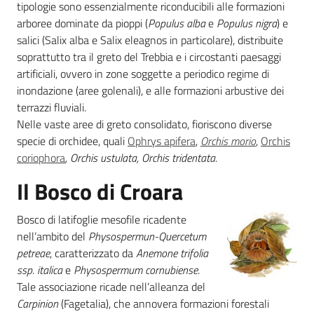
tipologie sono essenzialmente riconducibili alle formazioni
arboree dominate da pioppi (
Populus alba
e
Populus nigra
) e
salici (Salix alba e Salix eleagnos in particolare), distribuite
soprattutto tra il greto del Trebbia e i circostanti paesaggi
Ambiente
artificiali, ovvero in zone soggette a periodico regime di
inondazione (aree golenali), e alle formazioni arbustive dei
terrazzi fluviali.
Argomenti
Nelle vaste aree di greto consolidato, fioriscono diverse
specie di orchidee, quali
Ophrys apifera
,
Orchis morio
,
Orchis
Novità
coriophora
, Orchis ustulata, Orchis
tridentata.
Servizi
Il Bosco di Croara
Leggi Atti Bandi
Bosco di latifoglie mesofile ricadente
nell’ambito del
Physospermun-Quercetum
petreae
, caratterizzato da
Anemone trifolia
ssp. italica
e
Physospermum cornubiense
.
Piani Programmi
Tale associazione ricade nell’alleanza del
Progetti
Carpinion
(Fagetalia), che annovera formazioni forestali