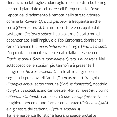
climatiche di latifoglie caducifoglie mesofile distribuite negli
orizzonti planiziale e collinare dell’Europa media. Dove
l’epoca del diradamento è remota nello strato arboreo
domina la Rovere (
Quercus petraea
); è frequente anche il
cerro (
Quercus cerris
). Un ampio settore è occupato dal
castagno (
Castanea sativa
) il cui governo è stato ormai
abbandonato. Nell’impluvio di Rio Carbonara dominano il
carpino bianco (
Carpinus betulus
) e il ciliegio (
Prunus avium
).
L’impronta submediterranea è data dalla presenza di
Fraxinus ornus
,
Sorbus torminalis
e
Quercus pubescens
. Nel
sottobosco delle stazioni più termofile è presente il
pungitopo (
Ruscus aculeatus
). Tra le altre angiosperme si
segnala la presenza di farnia (Quercus robur), frangola
(
Frangula alnus
), sorbo comune (
Sorbus domestica
), nocciolo
(
Corylus avellana
), acero campestre (
Acer campestre
), viburno
(
Viburnum lantana
), madreselva (
Lonicera caprifolium
). Nelle
brughiere predominano formazioni a brugo (
Calluna vulgaris
)
e a ginestra dei carbonai (
Cytisus scoparius
).
Tra le emergenze floristiche figurano specie protette