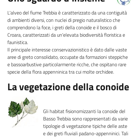
L'alveo del fiume Trebbia è caratterizzato da una contiguità
Foreste
di ambienti diversi, con nuclei di pregio naturalistico che
comprendono la foce, i greti della conoide e il bosco di
Croara, caratterizzati da un'elevata biodiversità floristica e
Biodiversità
faunistica.
Il principale interesse conservazionistico è dato dalle vaste
aree di greto consolidato, occupate da formazioni steppiche
Consultazione
e bassoarbustive particolarmente ricche, che ospitano rare
specie della flora appenninica tra cui molte orchidee.
La vegetazione della conoide
Seguici
su
Gli habitat fisionomizzanti la conoide del
Basso Trebbia sono rappresentati da varie
tipologie di vegetazione tipiche delle aste
e dei greti fluviali padano-appenninici. Tali