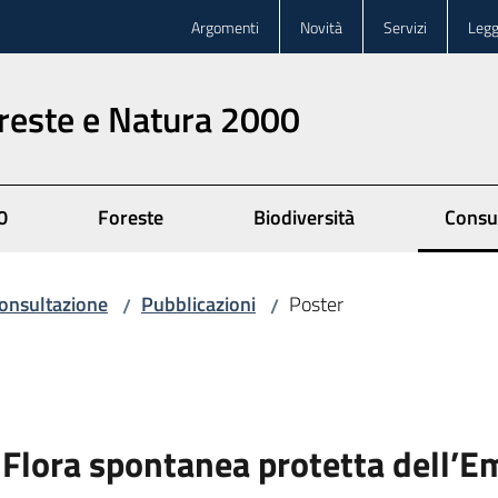
Argomenti
Novità
Servizi
Legg
oreste e Natura 2000
0
Foreste
Biodiversità
Consu
onsultazione
Pubblicazioni
Poster
/
/
a Flora spontanea protetta dell’