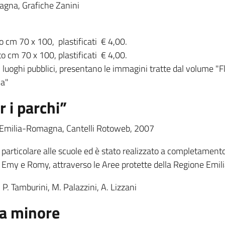
gna, Grafiche Zanini
m 70 x 100, plastificati € 4,00.
cm 70 x 100, plastificati € 4,00.
 in luoghi pubblici, presentano le immagini tratte dal volume "
ca"
 i parchi”
Emilia-Romagna, Cantelli Rotoweb, 2007
n particolare alle scuole ed è stato realizzato a completamen
le, Emy e Romy, attraverso le Aree protette della Regione Em
. Tamburini, M. Palazzini, A. Lizzani
na minore