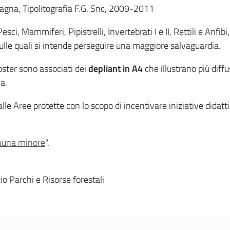
gna, Tipolitografia F.G. Snc, 2009-2011
esci, Mammiferi, Pipistrelli, Invertebrati I e II, Rettili e Anfib
ulle quali si intende perseguire una maggiore salvaguardia.
oster sono associati dei
depliant in A4
che illustrano più diff
ia.
 alle Aree protette con lo scopo di incentivare iniziative didat
auna minore
".
 Parchi e Risorse forestali