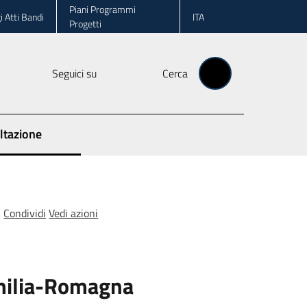
Piani Programmi
i Atti Bandi
ITA
Progetti
Seguici su
Cerca
ltazione
Condividi
Vedi azioni
Emilia-Romagna