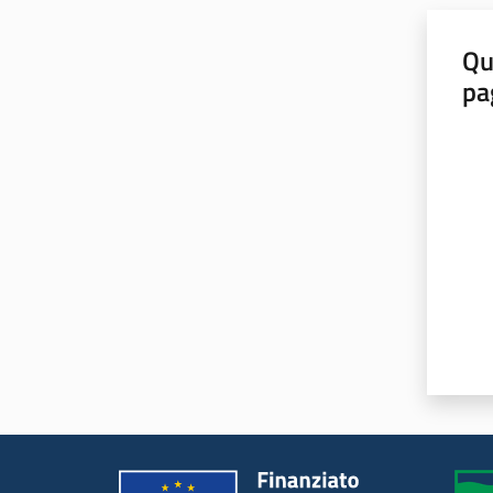
Qu
pa
Valut