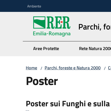
Vai al contenuto
Vai alla navigazione
Vai al footer
Ambiente
Parchi, f
Aree Protette
Rete Natura 200
Home
Parchi, foreste e Natura 2000
C
/
/
Poster
Poster sui Funghi e sull