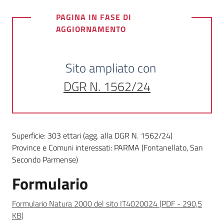
PAGINA IN FASE DI
Foreste
AGGIORNAMENTO
Biodiversità
Sito ampliato con
DGR N. 1562/24
Consultazione
Superficie: 303 ettari (agg. alla DGR N. 1562/24)
Province e Comuni interessati: PARMA (Fontanellato, San
Seguici
Secondo Parmense)
su
Formulario
Formulario Natura 2000 del sito IT4020024
(
PDF
-
290,5
KB
)