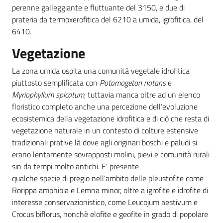
perenne galleggiante e fluttuante del 3150, e due di
prateria da termoxerofitica del 6210 a umida, igrofitica, del
6410.
Vegetazione
La zona umida ospita una comunità vegetale idrofitica
piuttosto semplificata con
Potamogeton natans
e
Myriophyllum spicatum
, tuttavia manca oltre ad un elenco
floristico completo anche una percezione dell’evoluzione
ecosistemica della vegetazione idrofitica e di ciò che resta di
vegetazione naturale in un contesto di colture estensive
tradizionali prative là dove agli originari boschi e paludi si
erano lentamente sovrapposti molini, pievi e comunità rurali
sin da tempi molto antichi. E' presente
qualche specie di pregio nell'ambito delle pleustofite come
Rorippa amphibia e Lemna minor, oltre a igrofite e idrofite di
interesse conservazionistico, come Leucojum aestivum e
Crocus biflorus, nonchè elofite e geofite in grado di popolare