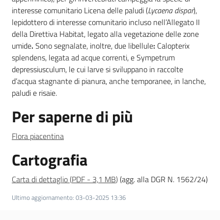
interesse comunitario Licena delle paludi (
Lycaena dispar
),
lepidottero di interesse comunitario incluso nell’Allegato II
della Direttiva Habitat, legato alla vegetazione delle zone
umide
.
Sono segnalate, inoltre, due libellule
:
Calopterix
splendens, legata ad acque correnti, e Sympetrum
depressiusculum, le cui larve si sviluppano in raccolte
d’acqua stagnante di pianura, anche temporanee, in lanche,
paludi e risaie.
Per saperne di più
Flora piacentina
Cartografia
Carta di dettaglio
(
PDF
-
3,1 MB
)
(agg. alla DGR N. 1562/24)
Ultimo aggiornamento
:
03-03-2025 13:36