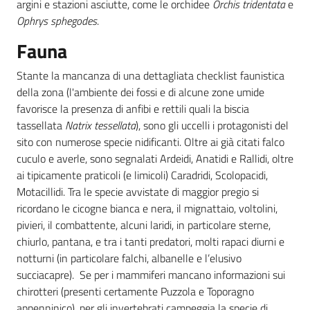
argini e stazioni asciutte, come le orchidee
Orchis tridentata
e
Ophrys sphegodes
.
Fauna
Stante la mancanza di una dettagliata checklist faunistica
della zona (l'ambiente dei fossi e di alcune zone umide
favorisce la presenza di anfibi e rettili quali la biscia
tassellata
Natrix tessellata
), sono gli uccelli i protagonisti del
sito con numerose specie nidificanti. Oltre ai già citati falco
cuculo e averle, sono segnalati Ardeidi, Anatidi e Rallidi, oltre
ai tipicamente praticoli (e limicoli) Caradridi, Scolopacidi,
Motacillidi. Tra le specie avvistate di maggior pregio si
ricordano le cicogne bianca e nera, il mignattaio, voltolini,
pivieri, il combattente, alcuni laridi, in particolare sterne,
chiurlo, pantana, e tra i tanti predatori, molti rapaci diurni e
notturni (in particolare falchi, albanelle e l’elusivo
succiacapre). Se per i mammiferi mancano informazioni sui
chirotteri (presenti certamente Puzzola e Toporagno
appenninico), per gli invertebrati campeggia la specie di