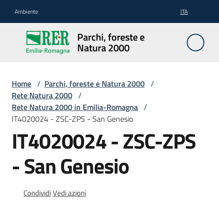
Vai al contenuto
Vai alla navigazione
Vai al footer
Ambiente
ITA
Parchi,
Parchi, foreste e
foreste
Natura 2000
e
Natura
2000
Home
/
Parchi, foreste e Natura 2000
/
Rete Natura 2000
/
Rete Natura 2000 in Emilia-Romagna
/
IT4020024 - ZSC-ZPS - San Genesio
Aree
IT4020024 - ZSC-ZPS
Protette
- San Genesio
Rete
Natura
Condividi
Vedi azioni
2000