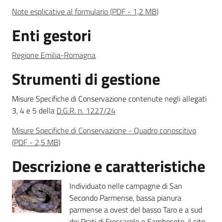
Note esplicative al formulario
(
PDF
-
1,2 MB
)
Enti gestori
Ambiente
Regione Emilia-Romagna
Strumenti di gestione
Argomenti
Misure Specifiche di Conservazione contenute negli allegati
Novità
3, 4 e 5 della
D.G.R. n. 1227/24
Servizi
Misure Specifiche di Conservazione - Quadro conoscitivo
(
PDF
-
2,5 MB
)
Leggi Atti Bandi
Descrizione e caratteristiche
Individuato nelle campagne di San
Secondo Parmense, bassa pianura
Piani Programmi
parmense a ovest del basso Taro e a sud
Progetti
dei Prati di Frescarolo e Samboseto, il sito