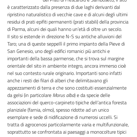
è caratterizzato dalla presenza di due laghi derivanti dal
ripristino naturalistico di vecchie cave e di alcuni degli ultimi
residui di prati epifiti permanenti (prati stabili) della provincia
di Parma, alcuni dei quali hanno un’età di oltre un secolo.
Il sito si estende in direzione N-S su antiche alluvioni del
Taro; una di queste seppellì il primo impianto della Pieve di
San Genesio, uno degli edifici romanici più antichi e
importanti della bassa parmense, che si trova sul margine
orientale del sito in ambiente integro, ancora immerso cioè
nel suo contesto rurale originario. Importanti sono infatti
anche i resti dei filari di alberi che delimitavano gli
appezzamenti di terra e che sono costituiti essenzialmente
da gelsi (in particolare
Morus alba
) e da specie delle
associazioni del querco-carpineto tipiche dell’antica foresta
planiziale (farnia, olmo), spesso ridotte ad un unico
esemplare e sede di nidificazione di numerosi uccelli. Si
tratta di agrocenosi particolarmente varia e multifunzionale,
soprattutto se confrontata ai paesaggi a monocolture tipici