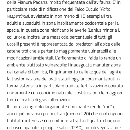
della Pianura Padana, molto frequentata dall’avifauna. E’ in
particolare sede di nidificazione del Falco Cuculo (
Falco
vespertinus
), avvistato in non meno di 15 esemplari tra
adulti e subadulti, in zona insolitamente occidentale per la
specie. In questa zona nidificano le averle (Lanius minor e L.
collurio) e, inoltre, una massiccia percentuale di tutti gli
uccelli presenti è rappresentata dai predatori, all’apice delle
catene trofiche e pertanto maggiormente vulnerabili alle
modificazioni ambientali. L’affioramento di falda lo rende un
ambiente piuttosto vulnerabile: l’inadeguata manutenzione
del canale di bonifica, l’inquinamento delle acque dei laghi e
la trasformazione dei prati stabili, oggi ancora mantenuti in
forma estensiva in particolare tramite fertilizzazione operata
unicamente con concime naturale, costituiscono le maggiori
fonti di rischio di gravi alterazioni.
Il contesto agricolo largamente dominante rende “rari” e
ancor più preziosi i pochi ettari (meno di 20) che contengono
habitat d’interesse comunitario: si tratta di quattro tipi, uno
di bosco ripariale a pioppi e salici (92A0), uno di vegetazione