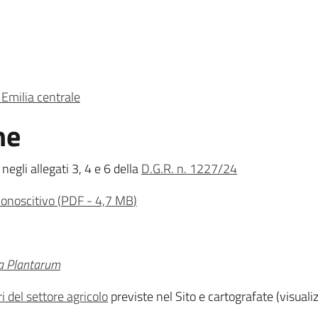
- Emilia centrale
ne
egli allegati 3, 4 e 6 della
D.G.R. n. 1227/24
conoscitivo
(
PDF
-
4,7 MB
)
a Plantarum
 del settore agricolo
previste nel Sito e cartografate (visuali