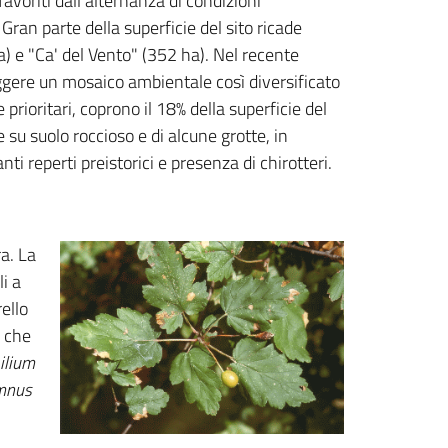
avoriti dall’alternanza di condizioni
Gran parte della superficie del sito ricade
 e "Ca' del Vento" (352 ha). Nel recente
eggere un mosaico ambientale così diversificato
 prioritari, coprono il 18% della superficie del
 su suolo roccioso e di alcune grotte, in
i reperti preistorici e presenza di chirotteri.
ra. La
i a
rello
e che
ilium
mnus