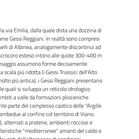
alla via Emilia, dalla quale dista una dozzina di
come Gessi Reggiani. In realtà sono compresi
quelli di Albinea, analogamente discontinui ad
l’acrocoro esteso intono alle quote 300-400 m
l paesaggio assumono forme decisamente
cala più ridotta (i Gessi Triassici dell’Alto
 molto più antica), i Gessi Reggiani presentano
e quali si sviluppa un reticolo idrologico
ambiti a valle da formazioni plioceniche
te parte del complesso caotico delle "Argille
ambedue al confine col territorio di Viano.
, alternati a praterie, ambienti rocciosi e
 floristiche "mediterranee" amanti del caldo e