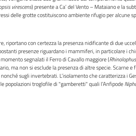
opsis virescens
) presente a Ca’ del Vento – Mataiano e la subt
ressi delle grotte costituiscono ambiente rifugio per alcune spe
re, riportano con certezza la presenza nidificante di due uccel
postanti presenze riguardano i mammiferi, in particolare i chir
 momento segnalati il Ferro di Cavallo maggiore (
Rhinolophu
ario, ma non si esclude la presenza di altre specie. Scarne 
i, nonché sugli invertebrati. L’isolamento che caratterizza i Ges
 popolazioni troglofile di "gamberetti" quali l’Anfipode
Nipha