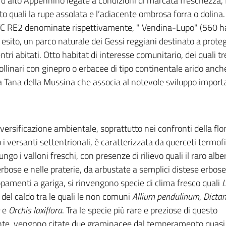
 d’alto Appennino legate a condizioni di marcata freschezza, f
 quali la rupe assolata e l’adiacente ombrosa forra o dolina. 
TC RE2 denominate rispettivamente, " Vendina-Lupo" (560 ha)
a esito, un parco naturale dei Gessi reggiani destinato a prot
tri abitati. Otto habitat di interesse comunitario, dei quali tre
collinari con ginepro o erbacee di tipo continentale arido anche
 Tana della Mussina che associa al notevole sviluppo important
versificazione ambientale, soprattutto nei confronti della flo
i versanti settentrionali, è caratterizzata da querceti termofil
ngo i valloni freschi, con presenze di rilievo quali il raro albe
 erbose e nelle praterie, da arbustate a semplici distese erbos
ppamenti a gariga, si rinvengono specie di clima fresco quali
L
del caldo tra le quali le non comuni
Allium pendulinum
,
Dicta
e
Orchis laxiflora
. Tra le specie più rare e preziose di questo
ente, vengono citate due graminacee dal temperamento quasi