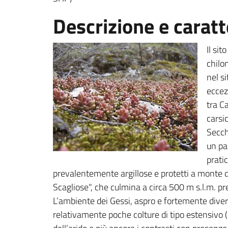
Descrizione e caratt
Il sit
chilo
nel s
eccez
tra C
carsi
Secch
un pae
prati
prevalentemente argillose e protetti a monte d
Scagliose", che culmina a circa 500 m s.l.m. pre
L’ambiente dei Gessi, aspro e fortemente diversi
relativamente poche colture di tipo estensivo (