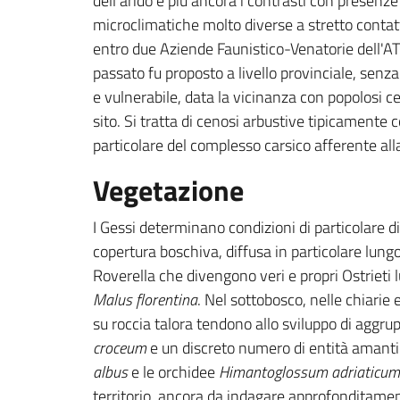
dell’arido e più ancora i contrasti con presenze
microclimatiche molto diverse a stretto contatto
entro due Aziende Faunistico-Venatorie dell'A
passato fu proposto a livello provinciale, senz
e vulnerabile, data la vicinanza con popolosi cen
sito. Si tratta di cenosi arbustive tipicamente 
particolare del complesso carsico afferente alla
Vegetazione
I Gessi determinano condizioni di particolare di
copertura boschiva, diffusa in particolare lungo 
Roverella che divengono veri e propri Ostrieti lu
Malus florentina
. Nel sottobosco, nelle chiarie
su roccia talora tendono allo sviluppo di aggru
croceum
e un discreto numero di entità amanti 
albus
e le orchidee
Himantoglossum adriaticum
territorio, ancora da indagare approfonditam