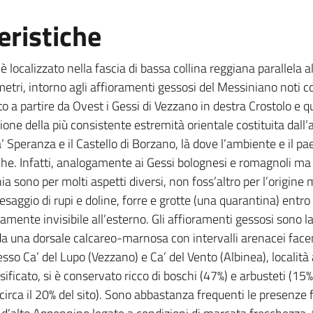
eristiche
o è localizzato nella fascia di bassa collina reggiana parallela 
metri, intorno agli affioramenti gessosi del Messiniano noti 
ito a partire da Ovest i Gessi di Vezzano in destra Crostolo e 
ione della più consistente estremità orientale costituita dal
a’ Speranza e il Castello di Borzano, là dove l’ambiente e i
che. Infatti, analogamente ai Gessi bolognesi e romagnoli ma a s
ia sono per molti aspetti diversi, non foss’altro per l’origine
saggio di rupi e doline, forre e grotte (una quarantina) entro l
camente invisibile all’esterno. Gli affioramenti gessosi sono l
a una dorsale calcareo-marnosa con intervalli arenacei facen
sso Ca’ del Lupo (Vezzano) e Ca’ del Vento (Albinea), località 
ficato, si è conservato ricco di boschi (47%) e arbusteti (15%)
circa il 20% del sito). Sono abbastanza frequenti le presenze