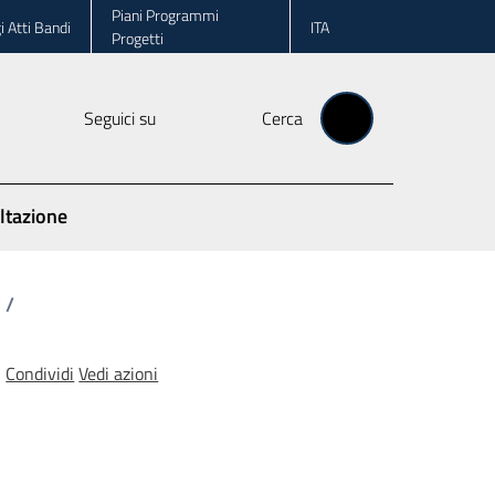
Piani Programmi
i Atti Bandi
ITA
Progetti
Seguici su
Cerca
ltazione
/
Condividi
Vedi azioni