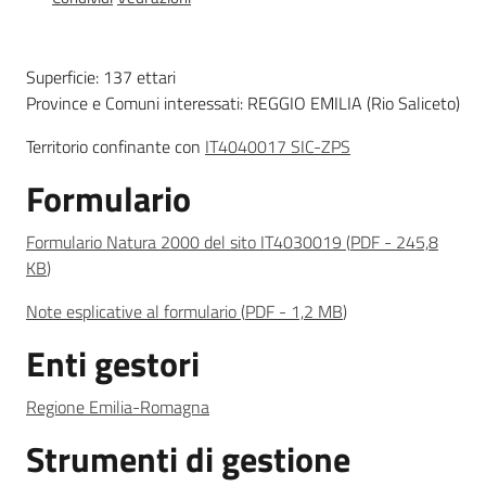
Foreste
Superficie: 137 ettari
Province e Comuni interessati: REGGIO EMILIA (Rio Saliceto)
Biodiversità
Territorio confinante con
IT4040017 SIC-ZPS
Formulario
Consultazione
Formulario Natura 2000 del sito IT4030019
(
PDF
-
245,8
KB
)
Note esplicative al formulario
(
PDF
-
1,2 MB
)
Seguici
Enti gestori
su
Regione Emilia-Romagna
Strumenti di gestione