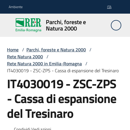
Vai al contenuto
Vai alla navigazione
Vai al footer
Ambiente
ITA
Parchi,
Parchi, foreste e
foreste
Natura 2000
e
Natura
2000
Home
/
Parchi, foreste e Natura 2000
/
Rete Natura 2000
/
Rete Natura 2000 in Emilia-Romagna
/
IT4030019 - ZSC-ZPS - Cassa di espansione del Tresinaro
Aree
IT4030019 - ZSC-ZPS
Protette
- Cassa di espansione
Rete
del Tresinaro
Natura
2000
Condividi
Vedi azioni