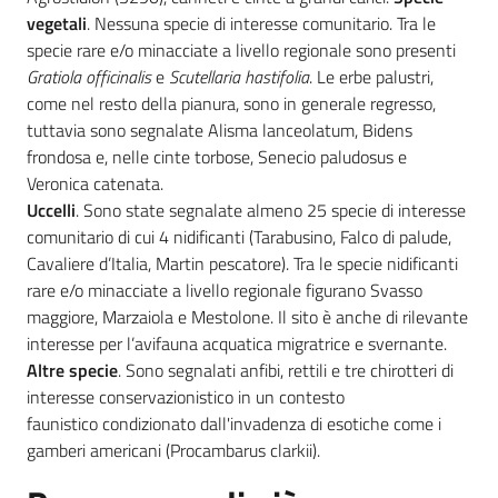
vegetali
. Nessuna specie di interesse comunitario. Tra le
specie rare e/o minacciate a livello regionale sono presenti
Gratiola officinalis
e
Scutellaria hastifolia
. Le erbe palustri,
come nel resto della pianura, sono in generale regresso,
tuttavia sono segnalate Alisma lanceolatum, Bidens
frondosa e, nelle cinte torbose, Senecio paludosus e
Veronica catenata.
Uccelli
. Sono state segnalate almeno 25 specie di interesse
comunitario di cui 4 nidificanti (Tarabusino, Falco di palude,
Cavaliere d’Italia, Martin pescatore). Tra le specie nidificanti
rare e/o minacciate a livello regionale figurano Svasso
maggiore, Marzaiola e Mestolone. Il sito è anche di rilevante
interesse per l’avifauna acquatica migratrice e svernante.
Altre specie
. Sono segnalati anfibi, rettili e tre chirotteri di
interesse conservazionistico in un contesto
faunistico condizionato dall'invadenza di esotiche come i
gamberi americani (Procambarus clarkii).