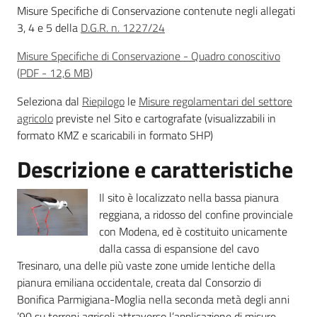
Misure Specifiche di Conservazione contenute negli allegati
3, 4 e 5 della
D.G.R. n. 1227/24
Misure Specifiche di Conservazione - Quadro conoscitivo
Ambiente
(
PDF
-
12,6 MB
)
Seleziona dal
Riepilogo
le
Misure regolamentari del settore
Argomenti
agricolo
previste nel Sito e cartografate (visualizzabili in
formato KMZ e scaricabili in formato SHP)
Novità
Descrizione e caratteristiche
Servizi
Il sito è localizzato nella bassa pianura
reggiana, a ridosso del confine provinciale
Leggi Atti Bandi
con Modena, ed è costituito unicamente
dalla cassa di espansione del cavo
Tresinaro, una delle più vaste zone umide lentiche della
pianura emiliana occidentale, creata dal Consorzio di
Piani Programmi
Bonifica Parmigiana-Moglia nella seconda metà degli anni
Progetti
’90 su terreni agricoli attraverso l’applicazione di misure