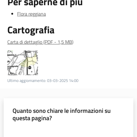
Per saperne di più
Flora reggiana
Cartografia
Carta di dettaglio
(
PDF
-
1,5 MB
)
Ultimo aggiornamento
:
03-03-2025 14:00
Quanto sono chiare le informazioni su
questa pagina?
Valuta da 1 a 5 stelle