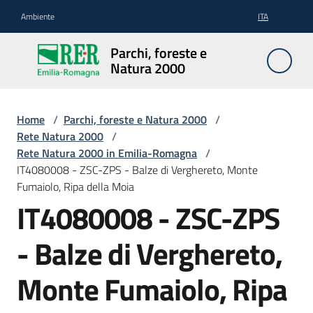
Vai al contenuto
Vai alla navigazione
Vai al footer
Ambiente
ITA
Parchi,
Parchi, foreste e
foreste
Natura 2000
e
Natura
2000
Home
/
Parchi, foreste e Natura 2000
/
Rete Natura 2000
/
Rete Natura 2000 in Emilia-Romagna
/
IT4080008 - ZSC-ZPS - Balze di Verghereto, Monte
Aree
Fumaiolo, Ripa della Moia
Protette
IT4080008 - ZSC-ZPS
- Balze di Verghereto,
Rete
Natura
Monte Fumaiolo, Ripa
2000