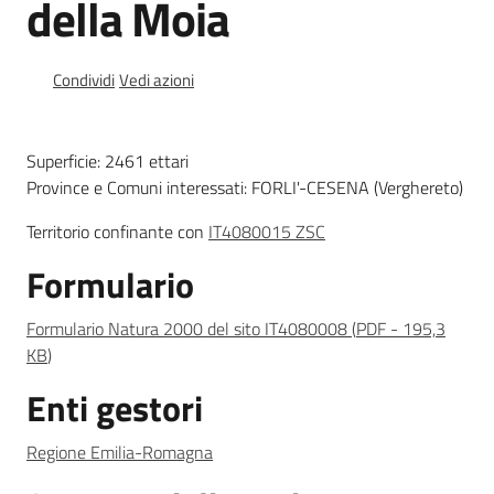
della Moia
Foreste
Condividi
Vedi azioni
Biodiversità
Superficie: 2461 ettari
Province e Comuni interessati: FORLI'-CESENA (Verghereto)
Consultazione
Territorio confinante con
IT4080015 ZSC
Formulario
Formulario Natura 2000 del sito IT4080008
(
PDF
-
195,3
Seguici
KB
)
su
Enti gestori
Regione Emilia-Romagna