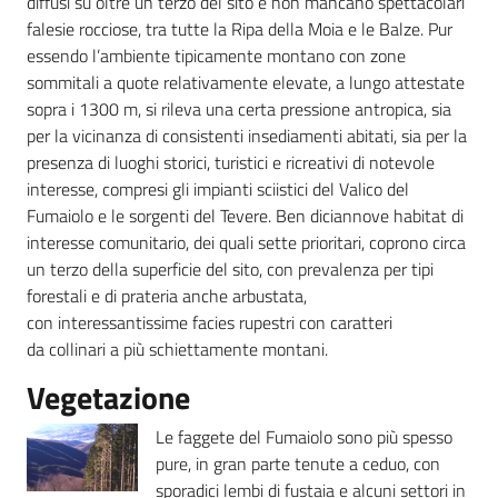
diffusi su oltre un terzo del sito e non mancano spettacolari
falesie rocciose, tra tutte la Ripa della Moia e le Balze. Pur
essendo l’ambiente tipicamente montano con zone
sommitali a quote relativamente elevate, a lungo attestate
sopra i 1300 m, si rileva una certa pressione antropica, sia
per la vicinanza di consistenti insediamenti abitati, sia per la
presenza di luoghi storici, turistici e ricreativi di notevole
interesse, compresi gli impianti sciistici del Valico del
Fumaiolo e le sorgenti del Tevere. Ben diciannove habitat di
interesse comunitario, dei quali sette prioritari, coprono circa
un terzo della superficie del sito, con prevalenza per tipi
forestali e di prateria anche arbustata,
con interessantissime facies rupestri con caratteri
da collinari a più schiettamente montani.
Vegetazione
Le faggete del Fumaiolo sono più spesso
pure, in gran parte tenute a ceduo, con
sporadici lembi di fustaia e alcuni settori in