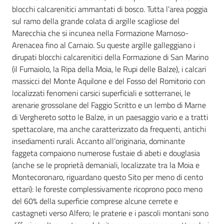
blocchi calcarenitici ammantati di bosco. Tutta l’area poggia
sul ramo della grande colata di argille scagliose del
Marecchia che si incunea nella Formazione Marnoso-
Arenacea fino al Carnaio. Su queste argille galleggiano i
dirupati blocchi calcarenitici della Formazione di San Marino
(il Fumaiolo, la Ripa della Moia, le Rupi delle Balze), i calcari
massicci del Monte Aquilone e del Fosso del Romitorio con
localizzati fenomeni carsici superficiali e sotterranei, le
arenarie grossolane del Faggio Scritto e un lembo di Marne
di Verghereto sotto le Balze, in un paesaggio vario e a tratti
spettacolare, ma anche caratterizzato da frequenti, antichi
insediamenti rurali. Accanto all’originaria, dominante
faggeta compaiono numerose fustaie di abeti e douglasia
(anche se le proprietà demaniali, localizzate tra la Moia e
Montecoronaro, riguardano questo Sito per meno di cento
ettari): le foreste complessivamente ricoprono poco meno
del 60% della superficie comprese alcune cerrete e
castagneti verso Alfero; le praterie e i pascoli montani sono