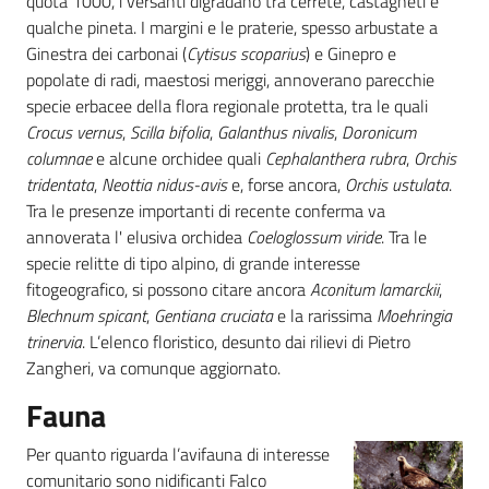
quota 1000, i versanti digradano tra cerrete, castagneti e
qualche pineta. I margini e le praterie, spesso arbustate a
Ginestra dei carbonai (
Cytisus scoparius
) e Ginepro e
popolate di radi, maestosi meriggi, annoverano parecchie
specie erbacee della flora regionale protetta, tra le quali
Crocus vernus
,
Scilla bifolia
,
Galanthus nivalis
,
Doronicum
columnae
e alcune orchidee quali
Cephalanthera rubra
,
Orchis
tridentata
,
Neottia nidus-avis
e, forse ancora,
Orchis ustulata
.
Tra le presenze importanti di recente conferma va
annoverata l' elusiva orchidea
Coeloglossum viride
. Tra le
specie relitte di tipo alpino, di grande interesse
fitogeografico, si possono citare ancora
Aconitum lamarckii
,
Blechnum spicant
,
Gentiana cruciata
e la rarissima
Moehringia
trinervia
. L’elenco floristico, desunto dai rilievi di Pietro
Zangheri, va comunque aggiornato.
Fauna
Per quanto riguarda l’avifauna di interesse
comunitario sono nidificanti Falco