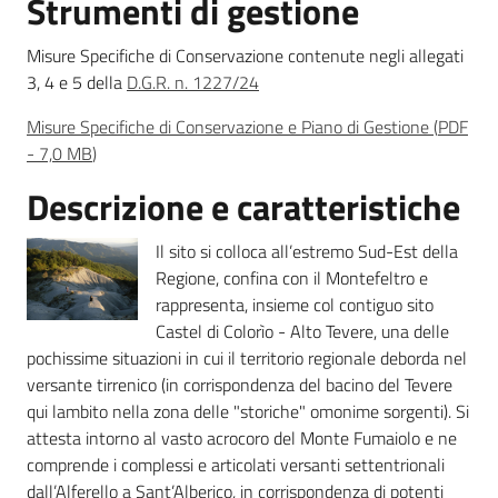
Strumenti di gestione
Misure Specifiche di Conservazione contenute negli allegati
3, 4 e 5 della
D.G.R. n. 1227/24
Ambiente
Misure Specifiche di Conservazione e Piano di Gestione
(
PDF
-
7,0 MB
)
Argomenti
Descrizione e caratteristiche
Novità
Il sito si colloca all’estremo Sud-Est della
Regione, confina con il Montefeltro e
Servizi
rappresenta, insieme col contiguo sito
Castel di Colorìo - Alto Tevere, una delle
Leggi Atti Bandi
pochissime situazioni in cui il territorio regionale deborda nel
versante tirrenico (in corrispondenza del bacino del Tevere
qui lambito nella zona delle "storiche" omonime sorgenti). Si
attesta intorno al vasto acrocoro del Monte Fumaiolo e ne
Piani Programmi
comprende i complessi e articolati versanti settentrionali
Progetti
dall’Alferello a Sant’Alberico, in corrispondenza di potenti