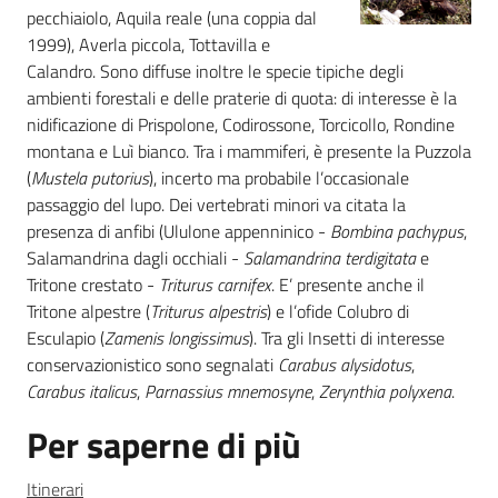
pecchiaiolo, Aquila reale (una coppia dal
1999), Averla piccola, Tottavilla e
Calandro. Sono diffuse inoltre le specie tipiche degli
ambienti forestali e delle praterie di quota: di interesse è la
nidificazione di Prispolone, Codirossone, Torcicollo, Rondine
montana e Luì bianco. Tra i mammiferi, è presente la Puzzola
(
Mustela putorius
), incerto ma probabile l’occasionale
passaggio del lupo. Dei vertebrati minori va citata la
presenza di anfibi (Ululone appenninico -
Bombina pachypus
,
Salamandrina dagli occhiali -
Salamandrina terdigitata
e
Tritone crestato -
Triturus carnifex
. E’ presente anche il
Tritone alpestre (
Triturus alpestris
) e l’ofide Colubro di
Esculapio (
Zamenis longissimus
). Tra gli Insetti di interesse
conservazionistico sono segnalati
Carabus alysidotus
,
Carabus italicus
,
Parnassius mnemosyne
,
Zerynthia polyxena
.
Per saperne di più
Itinerari