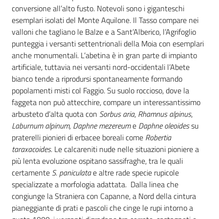
conversione all’alto fusto. Notevoli sono i giganteschi
esemplari isolati del Monte Aquilone. Il Tasso compare nei
valloni che tagliano le Balze e a Sant’Alberico, l’Agrifoglio
punteggia i versanti settentrionali della Moia con esemplari
anche monumentali. L’abetina è in gran parte di impianto
artificiale, tuttavia nei versanti nord-occidentali l’Abete
bianco tende a riprodursi spontaneamente formando
popolamenti misti col Faggio. Su suolo roccioso, dove la
faggeta non può attecchire, compare un interessantissimo
arbusteto d’alta quota con
Sorbus aria
,
Rhamnus alpinus
,
Laburnum alpinum,
Daphne mezereum
e
Daphne oleoides
su
praterelli pionieri di erbacee boreali come
Robertia
taraxacoides.
Le calcareniti nude nelle situazioni pioniere a
più lenta evoluzione ospitano sassifraghe, tra le quali
certamente
S. paniculata
e altre rade specie rupicole
specializzate a morfologia adattata. Dalla linea che
congiunge la Straniera con Capanne, a Nord della cintura
pianeggiante di prati e pascoli che cinge le rupi intorno a