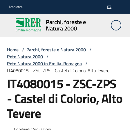
Vai al contenuto
Vai alla navigazione
Vai al footer
Ambiente
ITA
Parchi,
Parchi, foreste e
foreste
Natura 2000
e
Natura
2000
Home
/
Parchi, foreste e Natura 2000
/
Rete Natura 2000
/
Rete Natura 2000 in Emilia-Romagna
/
IT4080015 - ZSC-ZPS - Castel di Colorio, Alto Tevere
Aree
IT4080015 - ZSC-ZPS
Protette
- Castel di Colorio, Alto
Rete
Tevere
Natura
2000
Condividi
Vedi azioni