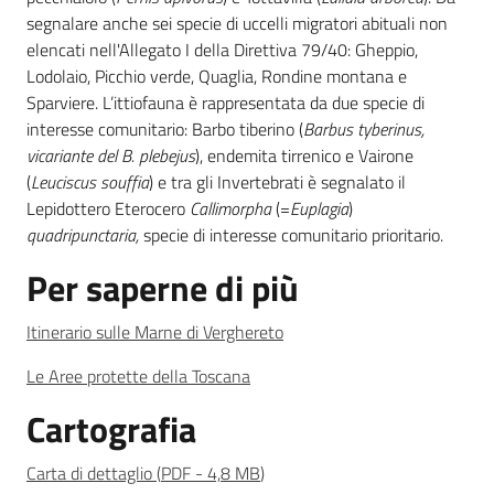
segnalare anche sei specie di uccelli migratori abituali non
elencati nell'Allegato I della Direttiva 79/40: Gheppio,
Lodolaio, Picchio verde, Quaglia, Rondine montana e
Sparviere. L’ittiofauna è rappresentata da due specie di
interesse comunitario: Barbo tiberino (
Barbus tyberinus,
vicariante del B. plebejus
), endemita tirrenico e Vairone
(
Leuciscus souffia
) e tra gli Invertebrati è segnalato il
Lepidottero Eterocero
Callimorpha
(=
Euplagia
)
quadripunctaria,
specie di interesse comunitario prioritario.
Per saperne di più
Itinerario sulle Marne di Verghereto
Le Aree protette della Toscana
Cartografia
Carta di dettaglio
(
PDF
-
4,8 MB
)