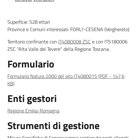
Foreste
Superficie: 528 ettari
Province e Comuni interessati: FORLI'-CESENA (Verghereto)
Biodiversità
Territorio confinante con
IT4080008 ZSC
e con IT5180006
ZSC "Alta Valle del Tevere" della Regione Toscana.
Formulario
Consultazione
Formulario Natura 2000 del sito IT4080015
(
PDF
-
147,6
KB
)
Enti gestori
Seguici
su
Regione Emilia-Romagna
Strumenti di gestione
Misure Specifiche di Conservazione contenute negli allegati