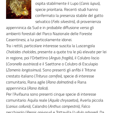
ospita stabilmente il Lupo (
Canis lupus
),
specie prioritaria. Recenti studi hanno
confermato la presenza stabile del gatto
selvatico (
Felis silvestris
), di provenienza
appenninica da Sud e in probabile diffusione verso gli
ambienti forestali del Parco Nazionale delle Foreste
Casentinesi, a lui particolamente idonei.
Tra i rettili, particolare interesse suscita la Luscengola
Chalcides chalcides
, presente a quote tra le più elevate per lei
in regione, poi l'Orbettino (
Anguis fragilis
), il Colubro liscio
(
Coronella austriaca
) e il Saettone o Colubro di Esculapio
(
Zamenis longissimus
). Sono presenti gli anfibi il Tritone
crestato italiano (
Triturus carnifex
), specie di interesse
comunitario, Rana agile (
Rana dalmatina
) e Rana
appenninica (
Rana italica
).
Per l’Avifauna sono presenti cinque specie di interesse
comunitario: Aquila reale (
Aquila chrysaetos
), Averla piccola
(
Lanius collurio
), Calandro (
Anthus campestris
), Falco
pecchiaiolo (
Pernis apivorus
) e Tottavilla (
Lullula arborea
). Da