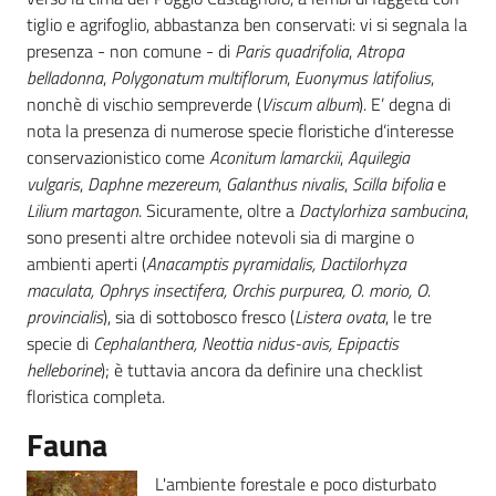
tiglio e agrifoglio, abbastanza ben conservati: vi si segnala la
presenza - non comune - di
Paris quadrifolia
,
Atropa
belladonna
,
Polygonatum multiflorum
,
Euonymus latifolius
,
nonchè di vischio sempreverde (
Viscum album
). E’ degna di
nota la presenza di numerose specie floristiche d’interesse
conservazionistico come
Aconitum lamarckii
,
Aquilegia
vulgaris
,
Daphne mezereum
,
Galanthus nivalis
,
Scilla bifolia
e
Lilium martagon
. Sicuramente, oltre a
Dactylorhiza sambucina
,
sono presenti altre orchidee notevoli sia di margine o
ambienti aperti (
Anacamptis pyramidalis, Dactilorhyza
maculata, Ophrys insectifera, Orchis purpurea, O. morio, O.
provincialis
), sia di sottobosco fresco (
Listera ovata
, le tre
specie di
Cephalanthera, Neottia nidus-avis, Epipactis
helleborine
); è tuttavia ancora da definire una checklist
floristica completa.
Fauna
L'ambiente forestale e poco disturbato