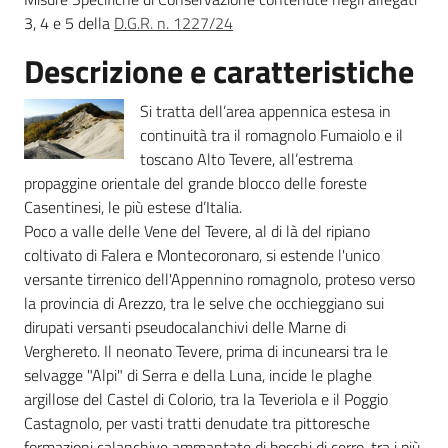
3, 4 e 5 della
D.G.R. n. 1227/24
Descrizione e caratteristiche
Ambiente
Si tratta dell’area appennica estesa in
continuità tra il romagnolo Fumaiolo e il
Argomenti
toscano Alto Tevere, all’estrema
propaggine orientale del grande blocco delle foreste
Novità
Casentinesi, le più estese d’Italia.
Poco a valle delle Vene del Tevere, al di là del ripiano
coltivato di Falera e Montecoronaro, si estende l'unico
Servizi
versante tirrenico dell'Appennino romagnolo, proteso verso
la provincia di Arezzo, tra le selve che occhieggiano sui
Leggi Atti Bandi
dirupati versanti pseudocalanchivi delle Marne di
Verghereto. Il neonato Tevere, prima di incunearsi tra le
selvagge "Alpi" di Serra e della Luna, incide le plaghe
argillose del Castel di Colorio, tra la Teveriola e il Poggio
Piani Programmi
Castagnolo, per vasti tratti denudate tra pittoresche
Progetti
formazioni calanchive ammantate di boschi di cerro, tra i più