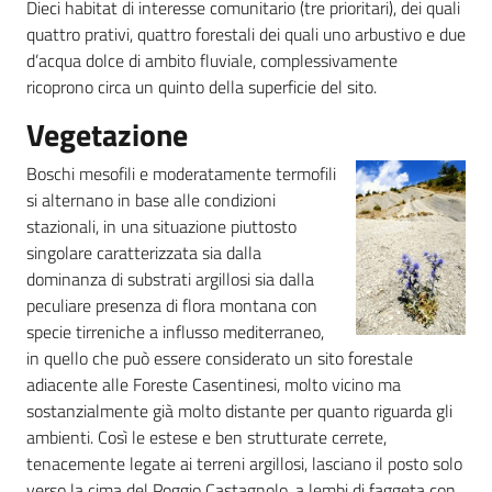
Dieci habitat di interesse comunitario (tre prioritari), dei quali
quattro prativi, quattro forestali dei quali uno arbustivo e due
d’acqua dolce di ambito fluviale, complessivamente
ricoprono circa un quinto della superficie del sito.
Vegetazione
Boschi mesofili e moderatamente termofili
si alternano in base alle condizioni
stazionali, in una situazione piuttosto
singolare caratterizzata sia dalla
dominanza di substrati argillosi sia dalla
peculiare presenza di flora montana con
specie tirreniche a influsso mediterraneo,
in quello che può essere considerato un sito forestale
adiacente alle Foreste Casentinesi, molto vicino ma
sostanzialmente già molto distante per quanto riguarda gli
ambienti. Così le estese e ben strutturate cerrete,
tenacemente legate ai terreni argillosi, lasciano il posto solo
verso la cima del Poggio Castagnolo, a lembi di faggeta con