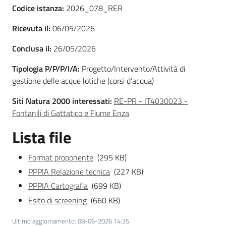
Codice istanza:
2026_078_RER
Ricevuta il:
06/05/2026
Ambiente
Conclusa il:
26/05/2026
Tipologia P/P/P/I/A:
Progetto/Intervento/Attività di
Argomenti
gestione delle acque lotiche (corsi d’acqua)
Siti Natura 2000 interessati:
RE-PR - IT4030023 -
Novità
Fontanili di Gattatico e Fiume Enza
Servizi
Lista file
Leggi Atti Bandi
Format proponente
(295 KB)
PPPIA Relazione tecnica
(227 KB)
PPPIA Cartografia
(699 KB)
Esito di screening
(660 KB)
Piani Programmi
Progetti
Ultimo aggiornamento
:
08-06-2026 14:35