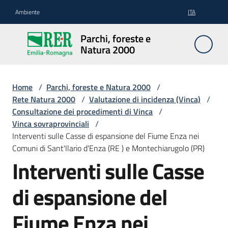
Vai al contenuto
Vai alla navigazione
Vai al footer
Ambiente
ITA
Parchi,
Parchi, foreste e
foreste
Natura 2000
e
Natura
2000
Home
/
Parchi, foreste e Natura 2000
/
Rete Natura 2000
/
Valutazione di incidenza (Vinca)
/
Consultazione dei procedimenti di Vinca
/
Vinca sovraprovinciali
/
Aree
Interventi sulle Casse di espansione del Fiume Enza nei
Protette
Comuni di Sant'Ilario d'Enza (RE ) e Montechiarugolo (PR)
Interventi sulle Casse
Rete
di espansione del
Natura
2000
Fiume Enza nei