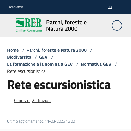
Vai al contenuto
Vai alla navigazione
Vai al footer
Ambiente
ITA
Parchi,
Parchi, foreste e
foreste
Natura 2000
e
Natura
2000
Home
/
Parchi, foreste e Natura 2000
/
Biodiversità
/
GEV
/
La formazione e la nomina a GEV
/
Normativa GEV
/
Rete escursionistica
Aree
Rete escursionistica
Protette
Condividi
Vedi azioni
Rete
Natura
2000
Ultimo aggiornamento
:
11-03-2025 16:00