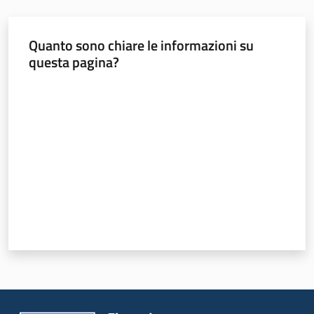
Foreste
Quanto sono chiare le informazioni su
questa pagina?
Biodiversità
Valuta da 1 a 5 stelle
Consultazione
Seguici
su