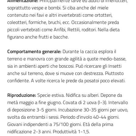
Alimentazione:
Principalmente larve ed adulti di Imenotteri,
soprattutto vespe e bombi. Si ciba anche del miele
contenuto nei favi e altri invertebrati come ortotteri,
coleotteri, formiche, bruchi, ecc. Occasionalmente preda
piccoli vertebrati come Anfibi, Rettili, roditori. Nella dieta
figurano anche frutti e bacche.
Comportamento generale:
Durante la caccia esplora il
terreno e manovra con grande agilità a quote medio-basse,
sia in ambienti aperti che boscosi. Può ricercare gli Insetti
anche sul terreno, dove si muove con destrezza. Piuttosto
confidente. A volte ricerca le prede da posatoi poco elevati.
Riproduzione:
Specie estiva. Nidifica su alberi. Depone da
metà maggio a fine giugno. Covata di 2 uova (l-3). Intervallo
di deposizione 3-5 giorni. Incubazione 30-35 giorni per uovo,
svolta da entrambi i sessi. Periodo d'involo 40-44 giorni.
Giovani indipendenti a 75/100 giorni. Età della prima
nidificazione 2-3 anni. Produttività 1-1,5.