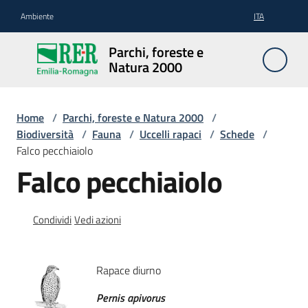
Vai al contenuto
Vai alla navigazione
Vai al footer
Ambiente
ITA
Parchi,
Parchi, foreste e
foreste
Natura 2000
e
Natura
2000
Home
/
Parchi, foreste e Natura 2000
/
Biodiversità
/
Fauna
/
Uccelli rapaci
/
Schede
/
Falco pecchiaiolo
Falco pecchiaiolo
Aree
Protette
Condividi
Vedi azioni
Rete
Natura
Rapace diurno
2000
Pernis apivorus