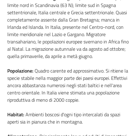
limite nord in Scandinavia (63 N); limite sud in Spagna
settentrionale, Italia centrale e Grecia settentrionale. Quasi
completamente assente dalla Gran Bretagna; manca in
Irlanda ed Islanda. In Italia, presente nel Centro-nord, con
Ambiente
limite meridionale nel Lazio e Gargano. Migratore
transahariano, le popolazioni europee svernano in Africa fino
Argomenti
al Natal. La migrazione autunnale va da agosto ad ottobre;
quella primaverile, da aprile a metà giugno.
Novità
Popolazione:
Quadro carente ed approssimativo. Si ritiene la
Servizi
specie stabile nella maggior parte dei paesi europei. Effettivi
ancora abbastanza numerosi negli stati baltici e nell'area
centro orientale. In Italia viene stimata una popolazione
Leggi Atti Bandi
riproduttiva di meno di 2000 coppie.
Habitat:
Ambienti boscosi d'ogni tipo intercalati da spazi
aperti sia in pianura che in montagna.
Piani Programmi
Progetti