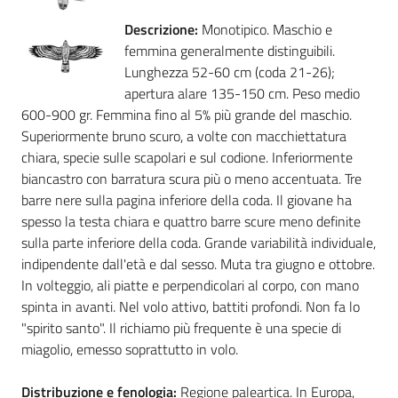
Descrizione:
Monotipico. Maschio e
Foreste
femmina generalmente distinguibili.
Lunghezza 52-60 cm (coda 21-26);
apertura alare 135-150 cm. Peso medio
Biodiversità
600-900 gr. Femmina fino al 5% più grande del maschio.
Superiormente bruno scuro, a volte con macchiettatura
chiara, specie sulle scapolari e sul codione. Inferiormente
biancastro con barratura scura più o meno accentuata. Tre
Consultazione
barre nere sulla pagina inferiore della coda. Il giovane ha
spesso la testa chiara e quattro barre scure meno definite
sulla parte inferiore della coda. Grande variabilità individuale,
indipendente dall'età e dal sesso. Muta tra giugno e ottobre.
Seguici
In volteggio, ali piatte e perpendicolari al corpo, con mano
su
spinta in avanti. Nel volo attivo, battiti profondi. Non fa lo
"spirito santo". Il richiamo più frequente è una specie di
miagolio, emesso soprattutto in volo.
Distribuzione e fenologia:
Regione paleartica. In Europa,