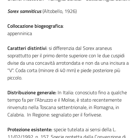
Sorex samniticus
(Altobello, 1926)
Foreste
Collocazione biogeografica
:
appenninica
Biodiversità
Caratteri distintivi
: si differenzia dal Sorex araneus
soprattutto per il primo dente superiore con le due cuspidi
Consultazione
divise da una concavità arrotondata e non da una incisura a
"V". Coda corta (minore di 40 mm) e piede posteriore più
piccolo.
Distribuzione generale:
In Italia: conosciuto fino a qualche
Seguici
tempo fa per l'Abruzzo e il Molise, è stato recentemente
su
rinvenuto nella Toscana settentrionale, in Romagna, in
Calabria. In Regione: segnalato per il forlivese.
Protezione esistente:
specie tutelata ai sensi della L.
11/02/1992, n. 157. Specie protetta dalla Convenzione di