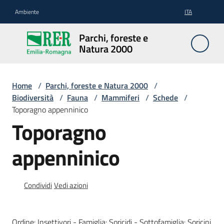
Vai al contenuto
Vai alla navigazione
Vai al footer
Ambiente
ITA
Parchi,
Parchi, foreste e
foreste
Natura 2000
e
Natura
2000
Home
/
Parchi, foreste e Natura 2000
/
Biodiversità
/
Fauna
/
Mammiferi
/
Schede
/
Toporagno appenninico
Toporagno
Aree
Protette
appenninico
Rete
Condividi
Vedi azioni
Natura
2000
Ordine: Insettivori - Famiglia: Soricidi - Sottofamiglia: Soricini