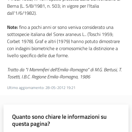
Berna (L. 5/8/1981, n. 503; in vigore per l'Italia
dall'1/6/1982).
Ambiente
Note:
fino a pochi anni or sono veniva considerato una
sottospecie italiana del Sorex araneus L.. (Toschi 1959;
Corbet 1978). Graf e altri (1979) hanno potuto dimostrare
Argomenti
con indagini biometriche e cromosomiche la distinzione a
livello specifico delle due forme.
Novità
Tratto da "I Mammiferi dell'Emilia-Romagna" di M.G. Bertusi, T.
Servizi
Tosetti, I.B.C. Regione Emilia-Romagna, 1986
Ultimo aggiornamento
:
28-05-2012 19:21
Leggi Atti Bandi
Quanto sono chiare le informazioni su
Piani Programmi
questa pagina?
Progetti