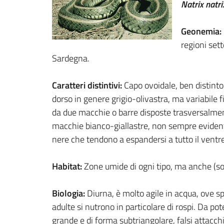
Natrix natri
Geonemia:
regioni sett
Sardegna.
Caratteri distintivi:
Capo ovoidale, ben distinto
dorso in genere grigio-olivastra, ma variabile f
da due macchie o barre disposte trasversalme
macchie bianco-giallastre, non sempre evidenti 
nere che tendono a espandersi a tutto il ven
Habitat:
Zone umide di ogni tipo, ma anche (sopr
Biologia:
Diurna, è molto agile in acqua, ove sp
adulte si nutrono in particolare di rospi. Da pot
grande e di forma subtriangolare, falsi attacch