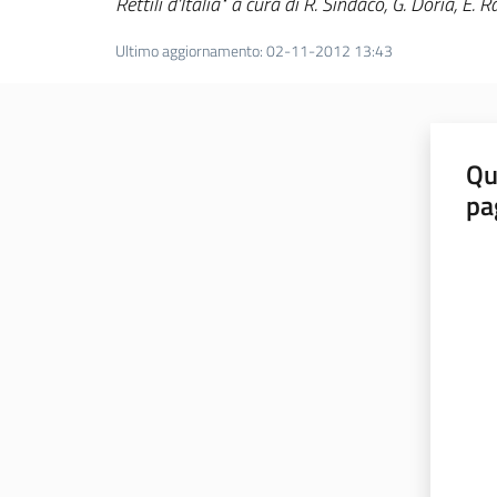
Rettili d'Italia" a cura di R. Sindaco, G. Doria, E
Ultimo aggiornamento
:
02-11-2012 13:43
Qu
pa
Valut