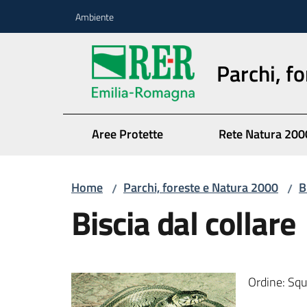
Vai al contenuto
Vai alla navigazione
Vai al footer
Ambiente
Parchi, f
Aree Protette
Rete Natura 200
Home
Parchi, foreste e Natura 2000
B
/
/
Biscia dal collare
Ordine: Squ