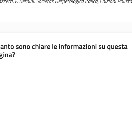
. Razzetti, F. Bernini. Societas Herpetologica Italica, Edizioni Pol
anto sono chiare le informazioni su questa
gina?
a da 1 a 5 stelle