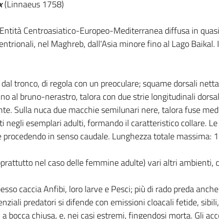
x
(Linnaeus 1758)
Entità Centroasiatico-Europeo-Mediterranea diffusa in quasi 
entrionali, nel Maghreb, dall'Asia minore fino al Lago Baikal. In
 dal tronco, di regola con un preoculare; squame dorsali net
ino al bruno-nerastro, talora con due strie longitudinali dors
nte. Sulla nuca due macchie semilunari nere, talora fuse me
negli esemplari adulti, formando il caratteristico collare. Le
tre procedendo in senso caudale. Lunghezza totale massima:
attutto nel caso delle femmine adulte) vari altri ambienti, co
esso caccia Anfibi, loro larve e Pesci; più di rado preda anc
enziali predatori si difende con emissioni cloacali fetide, sibi
i a bocca chiusa, e, nei casi estremi, fingendosi morta. Gli a