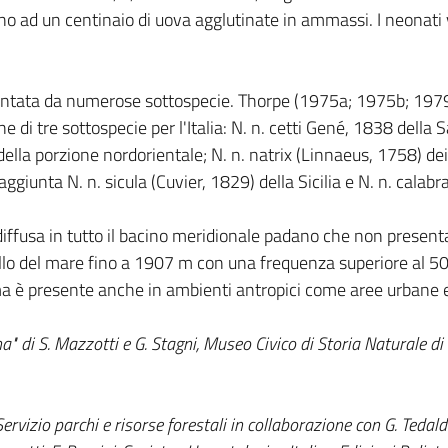
o ad un centinaio di uova agglutinate in ammassi. I neonati
entata da numerose sottospecie. Thorpe (1975a; 1975b; 1979; 
one di tre sottospecie per l'Italia: N. n. cetti Gené, 1838 dell
della porzione nordorientale; N. n. natrix (Linnaeus, 1758) de
giunta N. n. sicula (Cuvier, 1829) della Sicilia e N. n. calabr
usa in tutto il bacino meridionale padano che non presenta part
vello del mare fino a 1907 m con una frequenza superiore al 50 
i ma è presente anche in ambienti antropici come aree urbane e i
agna" di S. Mazzotti e G. Stagni, Museo Civico di Storia Naturale
izio parchi e risorse forestali in collaborazione con G. Tedaldi, 