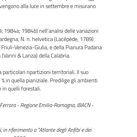
 vengono alla luce in settembre e misurano
1984a; 1984b) nell'analisi delle variazioni
a Sardegna; N. n. helvetica (Lacépède, 1789)
i Friuli-Venezia-Giulia, e della Pianura Padana
a (Vanni & Lanza) della Calabria.
icolari ripartizioni territoriali. Il suo
% in quella pianiziale. Predilige gli ambienti
n quelli forestali.
 di Ferrara - Regione Emilia-Romagna, IBACN -
in riferimento a "Atlante degli Anfibi e dei