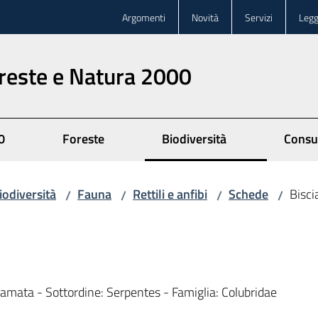
Argomenti
Novità
Servizi
Legg
oreste e Natura 2000
0
Foreste
Biodiversità
Consu
iodiversità
Fauna
Rettili e anfibi
Schede
Bisci
/
/
/
/
amata - Sottordine: Serpentes - Famiglia: Colubridae