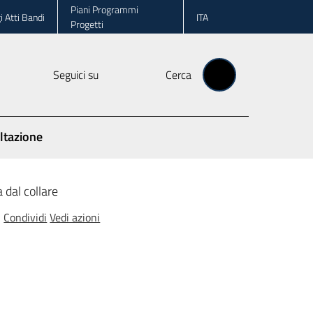
Piani Programmi
i Atti Bandi
ITA
Progetti
Seguici su
Cerca
ltazione
a dal collare
Condividi
Vedi azioni