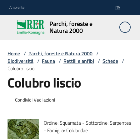
Vai al contenuto
Vai alla navigazione
Vai al footer
Ambiente
ITA
Parchi,
Parchi, foreste e
foreste
Natura 2000
e
Natura
2000
Home
/
Parchi, foreste e Natura 2000
/
Biodiversità
/
Fauna
/
Rettili e anfibi
/
Schede
/
Colubro liscio
Colubro liscio
Aree
Protette
Condividi
Vedi azioni
Rete
Natura
Ordine: Squamata - Sottordine: Serpentes
2000
- Famiglia: Colubridae