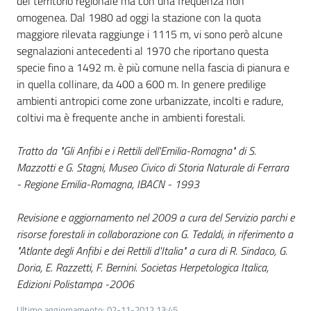
del territorio regionale ma con una frequenza non
omogenea. Dal 1980 ad oggi la stazione con la quota
maggiore rilevata raggiunge i 1115 m, vi sono però alcune
segnalazioni antecedenti al 1970 che riportano questa
specie fino a 1492 m. è più comune nella fascia di pianura e
in quella collinare, da 400 a 600 m. In genere predilige
ambienti antropici come zone urbanizzate, incolti e radure,
coltivi ma è frequente anche in ambienti forestali.
Tratto da "Gli Anfibi e i Rettili dell'Emilia-Romagna" di S.
Mazzotti e G. Stagni, Museo Civico di Storia Naturale di Ferrara
- Regione Emilia-Romagna, IBACN - 1993
Revisione e aggiornamento nel 2009 a cura del Servizio parchi e
risorse forestali in collaborazione con G. Tedaldi, in riferimento a
"Atlante degli Anfibi e dei Rettili d'Italia" a cura di R. Sindaco, G.
Doria, E. Razzetti, F. Bernini. Societas Herpetologica Italica,
Edizioni Polistampa -2006
Ultimo aggiornamento
:
02-11-2012 13:45