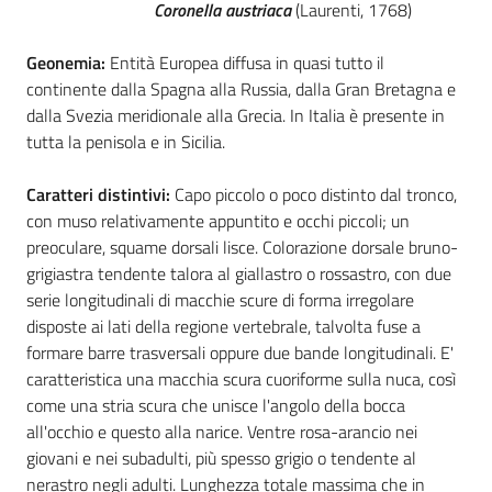
Coronella austriaca
(Laurenti, 1768)
Foreste
Geonemia:
Entità Europea diffusa in quasi tutto il
continente dalla Spagna alla Russia, dalla Gran Bretagna e
dalla Svezia meridionale alla Grecia. In Italia è presente in
Biodiversità
tutta la penisola e in Sicilia.
Caratteri distintivi:
Capo piccolo o poco distinto dal tronco,
con muso relativamente appuntito e occhi piccoli; un
Consultazione
preoculare, squame dorsali lisce. Colorazione dorsale bruno-
grigiastra tendente talora al giallastro o rossastro, con due
serie longitudinali di macchie scure di forma irregolare
disposte ai lati della regione vertebrale, talvolta fuse a
Seguici
formare barre trasversali oppure due bande longitudinali. E'
su
caratteristica una macchia scura cuoriforme sulla nuca, così
come una stria scura che unisce l'angolo della bocca
all'occhio e questo alla narice. Ventre rosa-arancio nei
giovani e nei subadulti, più spesso grigio o tendente al
nerastro negli adulti. Lunghezza totale massima che in