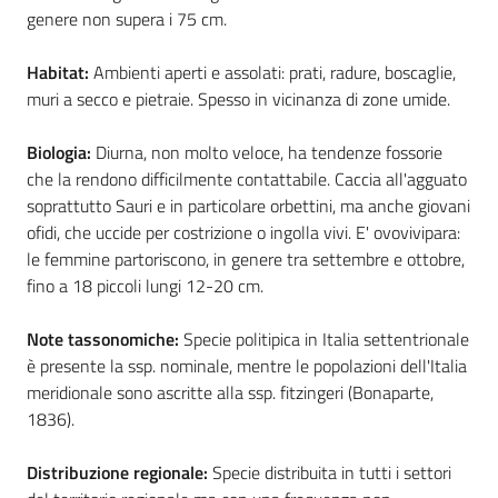
genere non supera i 75 cm.
Habitat:
Ambienti aperti e assolati: prati, radure, boscaglie,
muri a secco e pietraie. Spesso in vicinanza di zone umide.
Ambiente
Biologia:
Diurna, non molto veloce, ha tendenze fossorie
Argomenti
che la rendono difficilmente contattabile. Caccia all'agguato
soprattutto Sauri e in particolare orbettini, ma anche giovani
Novità
ofidi, che uccide per costrizione o ingolla vivi. E' ovovivipara:
le femmine partoriscono, in genere tra settembre e ottobre,
Servizi
fino a 18 piccoli lungi 12-20 cm.
Note tassonomiche:
Specie politipica in Italia settentrionale
Leggi Atti Bandi
è presente la ssp. nominale, mentre le popolazioni dell'Italia
meridionale sono ascritte alla ssp. fitzingeri (Bonaparte,
1836).
Piani Programmi
Distribuzione regionale:
Specie distribuita in tutti i settori
Progetti