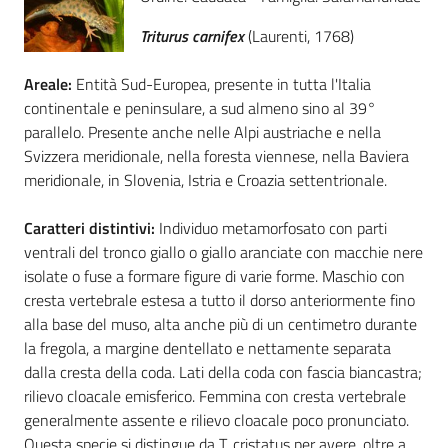
Triturus carnifex
(Laurenti, 1768)
Foreste
Areale:
Entità Sud-Europea, presente in tutta l'Italia
continentale e peninsulare, a sud almeno sino al 39°
Biodiversità
parallelo. Presente anche nelle Alpi austriache e nella
Svizzera meridionale, nella foresta viennese, nella Baviera
meridionale, in Slovenia, Istria e Croazia settentrionale.
Consultazione
Caratteri distintivi:
Individuo metamorfosato con parti
ventrali del tronco giallo o giallo aranciate con macchie nere
isolate o fuse a formare figure di varie forme. Maschio con
cresta vertebrale estesa a tutto il dorso anteriormente fino
Seguici
alla base del muso, alta anche più di un centimetro durante
su
la fregola, a margine dentellato e nettamente separata
dalla cresta della coda. Lati della coda con fascia biancastra;
rilievo cloacale emisferico. Femmina con cresta vertebrale
generalmente assente e rilievo cloacale poco pronunciato.
Questa specie si distingue da T. cristatus per avere, oltre a