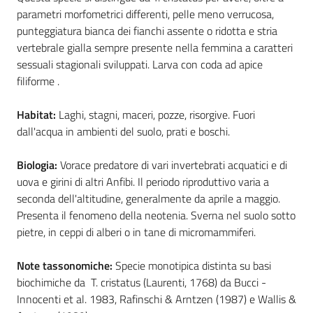
parametri morfometrici differenti, pelle meno verrucosa,
punteggiatura bianca dei fianchi assente o ridotta e stria
vertebrale gialla sempre presente nella femmina a caratteri
Ambiente
sessuali stagionali sviluppati. Larva con coda ad apice
filiforme .
Argomenti
Habitat:
Laghi, stagni, maceri, pozze, risorgive. Fuori
dall'acqua in ambienti del suolo, prati e boschi.
Novità
Biologia:
Vorace predatore di vari invertebrati acquatici e di
Servizi
uova e girini di altri Anfibi. Il periodo riproduttivo varia a
seconda dell'altitudine, generalmente da aprile a maggio.
Leggi Atti Bandi
Presenta il fenomeno della neotenia. Sverna nel suolo sotto
pietre, in ceppi di alberi o in tane di micromammiferi.
Note tassonomiche:
Specie monotipica distinta su basi
Piani Programmi
biochimiche da T. cristatus (Laurenti, 1768) da Bucci -
Progetti
Innocenti et al. 1983, Rafinschi & Arntzen (1987) e Wallis &