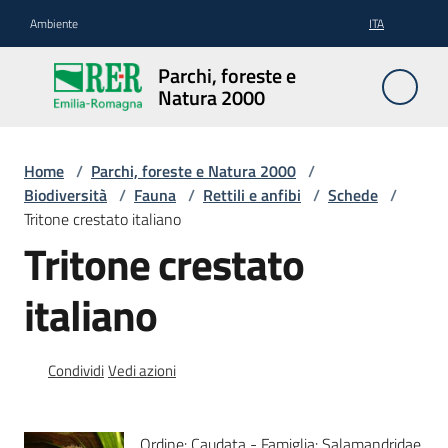
Vai al contenuto
Vai alla navigazione
Vai al footer
Ambiente
ITA
Parchi,
Parchi, foreste e
foreste
Natura 2000
e
Natura
2000
Home
/
Parchi, foreste e Natura 2000
/
Biodiversità
/
Fauna
/
Rettili e anfibi
/
Schede
/
Tritone crestato italiano
Tritone crestato
Aree
Protette
italiano
Rete
Condividi
Vedi azioni
Natura
2000
Ordine: Caudata - Famiglia: Salamandridae