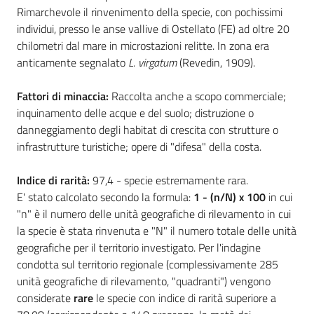
Rimarchevole il rinvenimento della specie, con pochissimi
individui, presso le anse vallive di Ostellato (FE) ad oltre 20
chilometri dal mare in microstazioni relitte. In zona era
anticamente segnalato
L. virgatum
(Revedin, 1909).
Ambiente
Fattori di minaccia:
Raccolta anche a scopo commerciale;
Argomenti
inquinamento delle acque e del suolo; distruzione o
danneggiamento degli habitat di crescita con strutture o
Novità
infrastrutture turistiche; opere di "difesa" della costa.
Servizi
Indice di rarità
:
97,4 - specie estremamente rara.
E' stato calcolato secondo la formula:
1 - (n/N) x 100
in cui
"n" è il numero delle unità geografiche di rilevamento in cui
Leggi Atti Bandi
la specie è stata rinvenuta e "N" il numero totale delle unità
geografiche per il territorio investigato. Per l'indagine
condotta sul territorio regionale (complessivamente 285
unità geografiche di rilevamento, "quadranti") vengono
Piani Programmi
considerate
rare
le specie con indice di rarità superiore a
Progetti