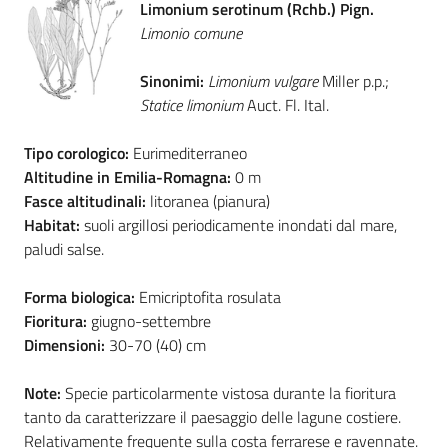
Limonium serotinum (Rchb.) Pign.
Limonio comune
Foreste
Sinonimi:
Limonium vulgare
Miller p.p.;
Statice limonium
Auct. Fl. Ital.
Biodiversità
Tipo corologico:
Eurimediterraneo
Altitudine in Emilia-Romagna:
0 m
Fasce altitudinali:
litoranea (pianura)
Consultazione
Habitat:
suoli argillosi periodicamente inondati dal mare,
paludi salse.
Forma biologica:
Emicriptofita rosulata
Seguici
Fioritura:
giugno-settembre
su
Dimensioni:
30-70 (40) cm
Note:
Specie particolarmente vistosa durante la fioritura
tanto da caratterizzare il paesaggio delle lagune costiere.
Relativamente frequente sulla costa ferrarese e ravennate.