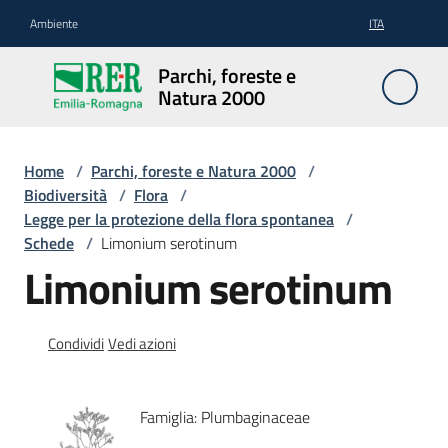
Vai al contenuto
Vai alla navigazione
Vai al footer
Ambiente
ITA
Parchi,
Parchi, foreste e
foreste
Natura 2000
e
Natura
2000
Home
/
Parchi, foreste e Natura 2000
/
Biodiversità
/
Flora
/
Legge per la protezione della flora spontanea
/
Schede
/
Limonium serotinum
Aree
Limonium serotinum
Protette
Condividi
Vedi azioni
Rete
Natura
2000
Famiglia: Plumbaginaceae