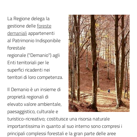
Foreste
La Regione delega la
gestione delle
foreste
demaniali
appartenenti
Biodiversità
al Patrimonio Indisponibile
forestale
regionale ("Demanio") agli
Consultazione
Enti territoriali per le
superfici ricadenti nei
territori di loro competenza.
Il Demanio è un insieme di
Seguici
proprietà regionali di
su
elevato valore ambientale,
paesaggistico, culturale e
turistico-ricreativo; costituisce una risorsa naturale
importantissima in quanto al suo interno sono compresi i
principali complessi forestali e la gran parte delle aree