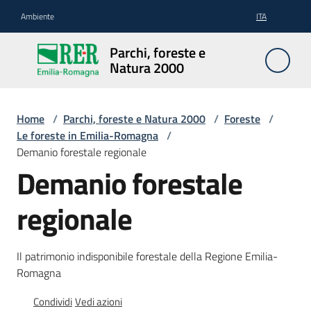
Vai al contenuto
Vai alla navigazione
Vai al footer
Ambiente
ITA
Parchi,
Parchi, foreste e
foreste
Natura 2000
e
Natura
2000
Home
/
Parchi, foreste e Natura 2000
/
Foreste
/
Le foreste in Emilia-Romagna
/
Demanio forestale regionale
Demanio forestale
Aree
Protette
regionale
Rete
Il patrimonio indisponibile forestale della Regione Emilia-
Natura
Romagna
2000
Condividi
Vedi azioni