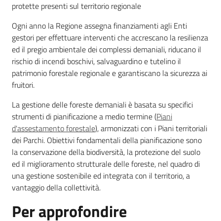
protette presenti sul territorio regionale
Ogni anno la Regione assegna finanziamenti agli Enti
gestori per effettuare interventi che accrescano la resilienza
Ambiente
ed il pregio ambientale dei complessi demaniali, riducano il
rischio di incendi boschivi, salvaguardino e tutelino il
patrimonio forestale regionale e garantiscano la sicurezza ai
Argomenti
fruitori.
Novità
La gestione delle foreste demaniali è basata su specifici
strumenti di pianificazione a medio termine (
Piani
Servizi
d'assestamento forestale
), armonizzati con i Piani territoriali
dei Parchi. Obiettivi fondamentali della pianificazione sono
Leggi Atti Bandi
la conservazione della biodiversità, la protezione del suolo
ed il miglioramento strutturale delle foreste, nel quadro di
una gestione sostenibile ed integrata con il territorio, a
vantaggio della collettività.
Piani Programmi
Per approfondire
Progetti