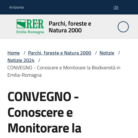
Vai al contenuto
Vai alla navigazione
Vai al footer
Ambiente
ITA
Parchi,
Parchi, foreste e
foreste
Natura 2000
e
Natura
2000
Home
/
Parchi, foreste e Natura 2000
/
Notizie
/
Notizie 2024
/
CONVEGNO - Conoscere e Monitorare la Biodiversità in
Emilia-Romagna
Aree
Protette
CONVEGNO -
Salta al contenuto
Conoscere e
Rete
Natura
Monitorare la
2000