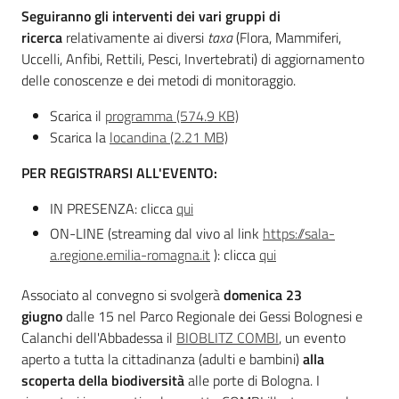
Seguiranno gli interventi dei vari gruppi di
ricerca
relativamente ai diversi
taxa
(Flora, Mammiferi,
Uccelli, Anfibi, Rettili, Pesci, Invertebrati) di aggiornamento
delle conoscenze e dei metodi di monitoraggio.
Scarica il
programma (574.9 KB)
Scarica la
locandina (2.21 MB)
PER REGISTRARSI ALL'EVENTO:
IN PRESENZA: clicca
qui
ON-LINE (streaming dal vivo al link
https://sala-
a.regione.emilia-romagna.it
): clicca
qui
Associato al convegno si svolgerà
domenica 23
giugno
dalle 15 nel Parco Regionale dei Gessi Bolognesi e
Calanchi dell'Abbadessa il
BIOBLITZ COMBI
, un evento
aperto a tutta la cittadinanza (adulti e bambini)
alla
scoperta della biodiversità
alle porte di Bologna. I