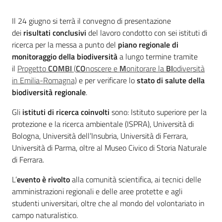
Introduzione
Il 24 giugno si terrà il convegno di presentazione
dei
risultati conclusivi
del lavoro condotto con sei istituti di
ricerca per la messa a punto del
piano regionale di
Ambiente
monitoraggio della biodiversità
a lungo termine tramite
il
Progetto
COMBI
(
CO
noscere e
M
onitorare la
BI
odiversità
Argomenti
in Emilia-Romagna)
e per verificare lo
stato di salute della
biodiversità regionale
.
Novità
Gli
istituti di ricerca coinvolti
sono: Istituto superiore per la
protezione e la ricerca ambientale (ISPRA), Università di
Servizi
Bologna, Università dell’Insubria, Università di Ferrara,
Università di Parma, oltre al Museo Civico di Storia Naturale
Leggi Atti Bandi
di Ferrara.
L’
evento è rivolto
alla comunità scientifica, ai tecnici delle
amministrazioni regionali e delle aree protette e agli
Piani Programmi
studenti universitari, oltre che al mondo del volontariato in
Progetti
campo naturalistico.