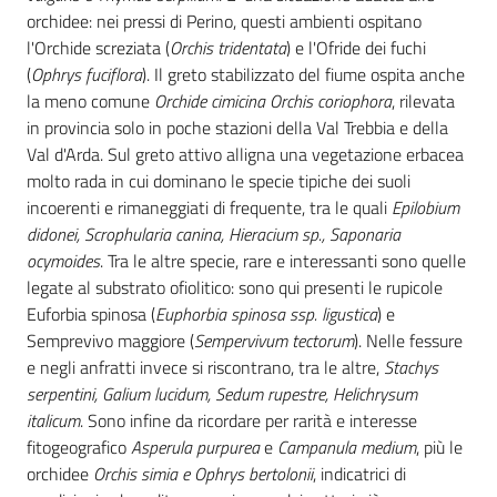
orchidee: nei pressi di Perino, questi ambienti ospitano
l'Orchide screziata (
Orchis tridentata
) e l'Ofride dei fuchi
(
Ophrys fuciflora
). Il greto stabilizzato del fiume ospita anche
la meno comune
Orchide cimicina Orchis coriophora
, rilevata
in provincia solo in poche stazioni della Val Trebbia e della
Val d'Arda. Sul greto attivo alligna una vegetazione erbacea
molto rada in cui dominano le specie tipiche dei suoli
incoerenti e rimaneggiati di frequente, tra le quali
Epilobium
didonei, Scrophularia canina, Hieracium sp., Saponaria
ocymoides
. Tra le altre specie, rare e interessanti sono quelle
legate al substrato ofiolitico: sono qui presenti le rupicole
Euforbia spinosa (
Euphorbia spinosa ssp. ligustica
) e
Semprevivo maggiore (
Sempervivum tectorum
). Nelle fessure
e negli anfratti invece si riscontrano, tra le altre,
Stachys
serpentini, Galium lucidum, Sedum rupestre, Helichrysum
italicum
. Sono infine da ricordare per rarità e interesse
fitogeografico
Asperula purpurea
e
Campanula medium
, più le
orchidee
Orchis simia e Ophrys bertolonii
, indicatrici di