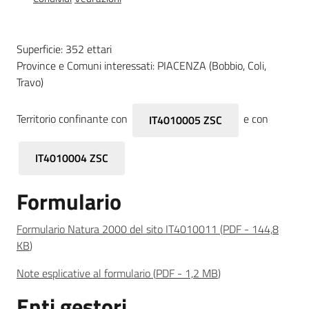
Foreste
Superficie: 352 ettari
Province e Comuni interessati: PIACENZA (Bobbio, Coli,
Travo)
Biodiversità
Territorio confinante con
e con
IT4010005 ZSC
Consultazione
IT4010004 ZSC
Formulario
Seguici
Formulario Natura 2000 del sito IT4010011
(
PDF
-
144,8
su
KB
)
Note esplicative al formulario
(
PDF
-
1,2 MB
)
Enti gestori