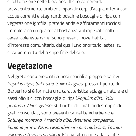
strutturazione delle biocenosi. Il sito comprende
prevalentemente ambienti ripariali: corpi d'acqua interni con
acque correnti e stagnanti; boschi e boscaglie di ripa con
vegetazione igrofila; praterie aride e affioramenti rocciosi.
Completano un quadro abbastanza antropizzato colture
cerealicole estensive. Sono presenti nove habitat
d’interesse comunitario, dei quali uno prioritario, estesi su
circa un quarto della superficie del sito.
Vegetazione
Nel greto sono presenti cenosi ripariali a pioppo e salice:
Populus nigra, Salix alba, Salix eleagnos
; presso il ponte di
Barberino si è formata una caratteristica spiaggia naturale di
sassi ofiolitici con boscaglia di ripa (
Populus alba, Salix
purpurea, Alnus glutinosa
). Tipiche dei prati aridi steppici dei
greti consolidati, sono presenti camefite ed erbe rade:
Satureja montana, Artemisia alba, Artemisia campestris,
Fumana procumbens, Helianthemum nummularium, Thymus
vulgaris e Thymus serpillum
. E’ una situazione adatta alle