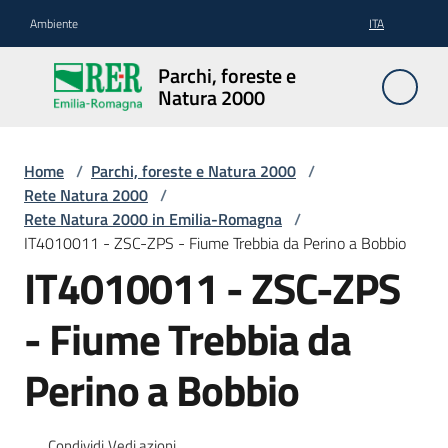
Vai al contenuto
Vai alla navigazione
Vai al footer
Ambiente
ITA
Parchi,
Parchi, foreste e
foreste
Natura 2000
e
Natura
2000
Home
/
Parchi, foreste e Natura 2000
/
Rete Natura 2000
/
Rete Natura 2000 in Emilia-Romagna
/
IT4010011 - ZSC-ZPS - Fiume Trebbia da Perino a Bobbio
Aree
IT4010011 - ZSC-ZPS
Protette
- Fiume Trebbia da
Rete
Perino a Bobbio
Natura
2000
Condividi
Vedi azioni