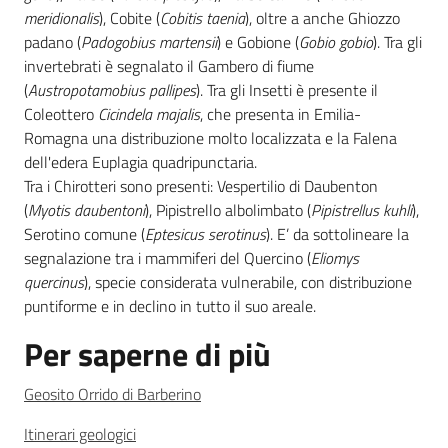
meridionalis
), Cobite (
Cobitis taenia
), oltre a anche Ghiozzo
padano (
Padogobius martensii
) e Gobione (
Gobio gobio
). Tra gli
invertebrati è segnalato il Gambero di fiume
(
Austropotamobius pallipes
). Tra gli Insetti è presente il
Coleottero
Cicindela majalis
, che presenta in Emilia-
Romagna una distribuzione molto localizzata e la Falena
dell'edera Euplagia quadripunctaria.
Tra i Chirotteri sono presenti: Vespertilio di Daubenton
(
Myotis daubentoni
), Pipistrello albolimbato (
Pipistrellus kuhli
),
Serotino comune (
Eptesicus serotinus
). E’ da sottolineare la
segnalazione tra i mammiferi del Quercino (
Eliomys
quercinus
), specie considerata vulnerabile, con distribuzione
puntiforme e in declino in tutto il suo areale.
Per saperne di più
Geosito Orrido di Barberino
Itinerari geologici