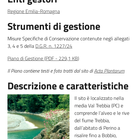
Regione Emilia-Romagna
Strumenti di gestione
Ambiente
Misure Specifiche di Conservazione contenute negli allegati
3, 4 e 5 della
D.G.R. n. 1227/24
Argomenti
Piano di Gestione
(
PDF
-
229,1 KB
)
Novità
Il Piano contiene testi e foto tratti dal sito di
Acta Plantarum
Servizi
Descrizione e caratteristiche
Leggi Atti Bandi
Il sito è localizzato nella
media Val Trebbia (PC) e
comprende l’alveo e le rive
del fiume Trebbia,
Piani Programmi
dall’abitato di Perino a
Progetti
risalire fino a Bobbio,