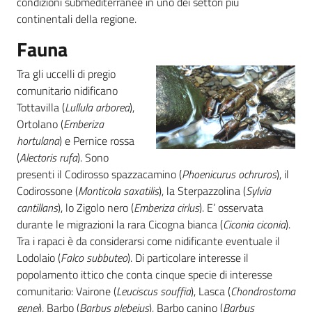
condizioni submediterranee in uno dei settori più
continentali della regione.
Fauna
Tra gli uccelli di pregio
comunitario nidificano
Tottavilla (
Lullula arborea
),
Ortolano (
Emberiza
hortulana
) e Pernice rossa
(
Alectoris rufa
). Sono
presenti il Codirosso spazzacamino (
Phoenicurus ochruros
), il
Codirossone (
Monticola saxatilis
), la Sterpazzolina (
Sylvia
cantillans
), lo Zigolo nero (
Emberiza cirlus
). E’ osservata
durante le migrazioni la rara Cicogna bianca (
Ciconia ciconia
).
Tra i rapaci è da considerarsi come nidificante eventuale il
Lodolaio (
Falco subbuteo
). Di particolare interesse il
popolamento ittico che conta cinque specie di interesse
comunitario: Vairone (
Leuciscus souffia
), Lasca (
Chondrostoma
genei
), Barbo (
Barbus plebejus
), Barbo canino (
Barbus