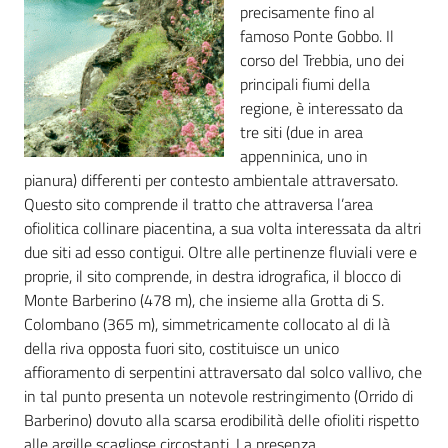
precisamente fino al
famoso Ponte Gobbo. Il
corso del Trebbia, uno dei
principali fiumi della
regione, è interessato da
tre siti (due in area
appenninica, uno in
pianura) differenti per contesto ambientale attraversato.
Questo sito comprende il tratto che attraversa l’area
ofiolitica collinare piacentina, a sua volta interessata da altri
due siti ad esso contigui. Oltre alle pertinenze fluviali vere e
proprie, il sito comprende, in destra idrografica, il blocco di
Monte Barberino (478 m), che insieme alla Grotta di S.
Colombano (365 m), simmetricamente collocato al di là
della riva opposta fuori sito, costituisce un unico
affioramento di serpentini attraversato dal solco vallivo, che
in tal punto presenta un notevole restringimento (Orrido di
Barberino) dovuto alla scarsa erodibilità delle ofioliti rispetto
alle argille scagliose circostanti. La presenza