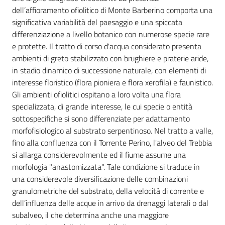
dell’affioramento ofiolitico di Monte Barberino comporta una
significativa variabilità del paesaggio e una spiccata
differenziazione a livello botanico con numerose specie rare
e protette. Il tratto di corso d'acqua considerato presenta
ambienti di greto stabilizzato con brughiere e praterie aride,
in stadio dinamico di successione naturale, con elementi di
interesse floristico (flora pioniera e flora xerofila) e faunistico.
Gli ambienti ofiolitici ospitano a loro volta una flora
specializzata, di grande interesse, le cui specie o entità
sottospecifiche si sono differenziate per adattamento
morfofisiologico al substrato serpentinoso. Nel tratto a valle,
fino alla confluenza con il Torrente Perino, l'alveo del Trebbia
si allarga considerevolmente ed il fiume assume una
morfologia "anastomizzata". Tale condizione si traduce in
una considerevole diversificazione delle combinazioni
granulometriche del substrato, della velocità di corrente e
dell’influenza delle acque in arrivo da drenaggi laterali o dal
subalveo, il che determina anche una maggiore