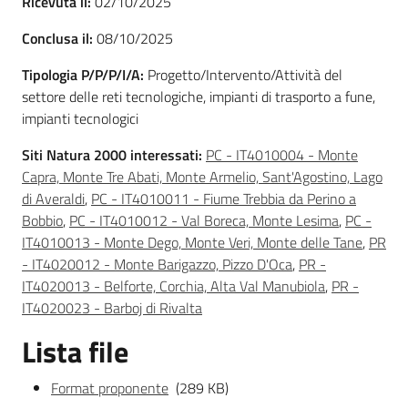
Ricevuta il:
02/10/2025
Conclusa il:
08/10/2025
Tipologia P/P/P/I/A:
Progetto/Intervento/Attività del
Ambiente
settore delle reti tecnologiche, impianti di trasporto a fune,
impianti tecnologici
Argomenti
Siti Natura 2000 interessati:
PC - IT4010004 - Monte
Capra, Monte Tre Abati, Monte Armelio, Sant'Agostino, Lago
Novità
di Averaldi
,
PC - IT4010011 - Fiume Trebbia da Perino a
Bobbio
,
PC - IT4010012 - Val Boreca, Monte Lesima
,
PC -
Servizi
IT4010013 - Monte Dego, Monte Veri, Monte delle Tane
,
PR
- IT4020012 - Monte Barigazzo, Pizzo D'Oca
,
PR -
Leggi Atti Bandi
IT4020013 - Belforte, Corchia, Alta Val Manubiola
,
PR -
IT4020023 - Barboj di Rivalta
Lista file
Piani Programmi
Format proponente
(289 KB)
Progetti