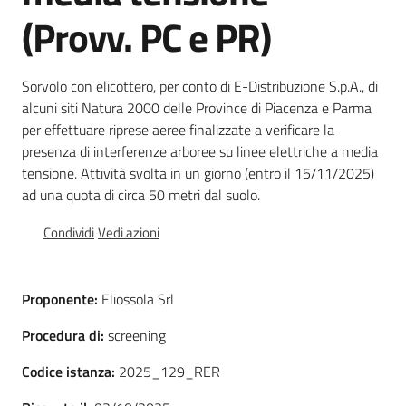
(Provv. PC e PR)
Foreste
Sorvolo con elicottero, per conto di E-Distribuzione S.p.A., di
alcuni siti Natura 2000 delle Province di Piacenza e Parma
Biodiversità
per effettuare riprese aeree finalizzate a verificare la
presenza di interferenze arboree su linee elettriche a media
tensione. Attività svolta in un giorno (entro il 15/11/2025)
Consultazione
ad una quota di circa 50 metri dal suolo.
Condividi
Vedi azioni
Seguici
Proponente:
Eliossola Srl
su
Procedura di:
screening
Codice istanza:
2025_129_RER