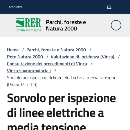
Vai al contenuto
Vai alla navigazione
Vai al footer
Ambiente
ITA
Parchi,
Parchi, foreste e
foreste
Natura 2000
e
Natura
2000
Home
/
Parchi, foreste e Natura 2000
/
Rete Natura 2000
/
Valutazione di incidenza (Vinca)
/
Consultazione dei procedimenti di Vinca
/
Vinca sovraprovinciali
/
Aree
Sorvolo per ispezione di linee elettriche a media tensione
Protette
(Provv. PC e PR)
Sorvolo per ispezione
Rete
di linee elettriche a
Natura
2000
media tensione