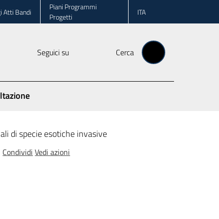
Piani Programmi
i Atti Bandi
ITA
Progetti
Seguici su
Cerca
ltazione
li di specie esotiche invasive
Condividi
Vedi azioni