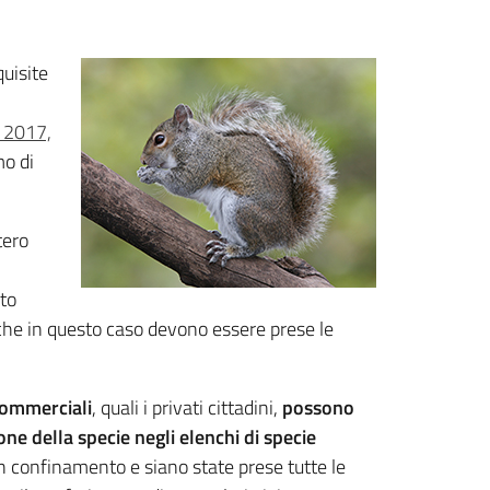
quisite
e 2017,
mo di
tero
nto
Anche in questo caso devono essere prese le
 commerciali
, quali i privati cittadini,
possono
one della specie negli elenchi di specie
 in confinamento e siano state prese tutte le