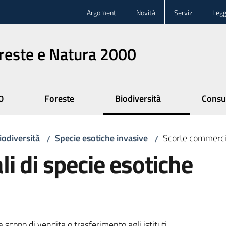
Argomenti
Novità
Servizi
Legg
oreste e Natura 2000
0
Foreste
Biodiversità
Consu
iodiversità
Specie esotiche invasive
Scorte commercia
/
/
i di specie esotiche
 scopo di vendita o trasferimento agli istituti