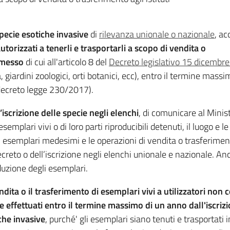
pecie esotiche invasive
di
rilevanza unionale o nazionale
, ac
utorizzati a tenerli e trasportarli a scopo di vendita o
ermesso
di cui all'articolo 8 del
Decreto legislativo 15 dicembr
a, giardini zoologici, orti botanici, ecc), entro il termine massi
 decreto legge 230/2017).
’iscrizione delle specie negli elenchi
, di comunicare al Minis
emplari vivi o di loro parti riproducibili detenuti, il luogo e le
 esemplari medesimi e le operazioni di vendita o trasferime
 decreto o dell’iscrizione negli elenchi unionale e nazionale. 
duzione degli esemplari.
ndita o il trasferimento di esemplari vivi a utilizzatori non
e effettuati entro il termine massimo di un anno dall'iscrizi
che invasive
, purché' gli esemplari siano tenuti e trasportati