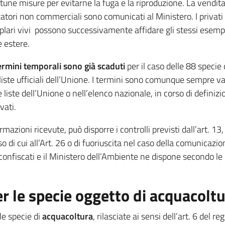
tune misure per evitarne la fuga e la riproduzione. La vendita 
zzatori non commerciali sono comunicati al Ministero. I privati
lari vivi possono successivamente affidare gli stessi esempla
 estere.
termini temporali sono già scaduti
per il caso delle 88 specie
 liste ufficiali dell’Unione. I termini sono comunque sempre val
 liste dell’Unione o nell’elenco nazionale, in corso di definiz
vati.
azioni ricevute, può disporre i controlli previsti dall’art. 13, a
di cui all’Art. 26 o di fuoriuscita nel caso della comunicazione
o confiscati e il Ministero dell’Ambiente ne dispone secondo le
er le specie oggetto di acquacolt
le specie di
acquacoltura
, rilasciate ai sensi dell’art. 6 del