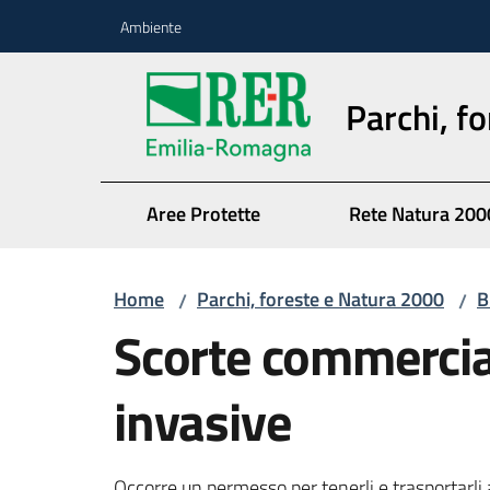
Vai al contenuto
Vai alla navigazione
Vai al footer
Ambiente
Parchi, f
Aree Protette
Rete Natura 200
Home
Parchi, foreste e Natura 2000
B
/
/
Scorte commercial
invasive
Occorre un permesso per tenerli e trasportarli a