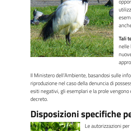
oppor
utili
esemp
anche
Tali 
nelle
nuove
appro
Il Ministero dell’Ambiente, basandosi sulle inform
riproduzione nel caso della denuncia di possesso 
esiti negativi, gli esemplari e la prole vengon
decreto.
Disposizioni specifiche p
Le autorizzazioni per 