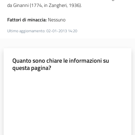
da Ginanni (1774, in Zangheri, 1936).
Fattori di minaccia:
Nessuno
Ambiente
Ultimo aggiornamento
:
02-01-2013 14:20
Argomenti
Quanto sono chiare le informazioni su
Novità
questa pagina?
Servizi
Valuta da 1 a 5 stelle
Leggi Atti Bandi
Piani Programmi
Progetti