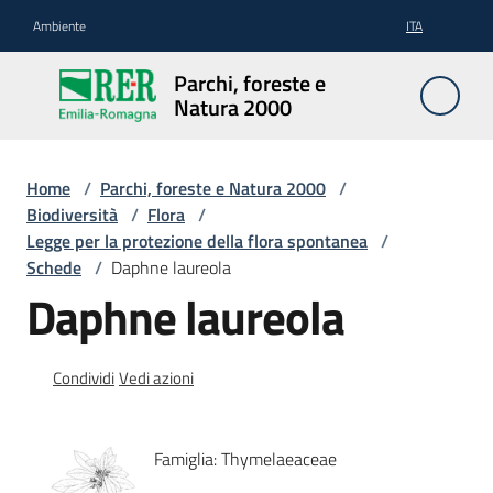
Vai al contenuto
Vai alla navigazione
Vai al footer
Ambiente
ITA
Parchi,
Parchi, foreste e
foreste
Natura 2000
e
Natura
2000
Home
/
Parchi, foreste e Natura 2000
/
Biodiversità
/
Flora
/
Legge per la protezione della flora spontanea
/
Schede
/
Daphne laureola
Aree
Daphne laureola
Protette
Condividi
Vedi azioni
Rete
Natura
2000
Famiglia: Thymelaeaceae