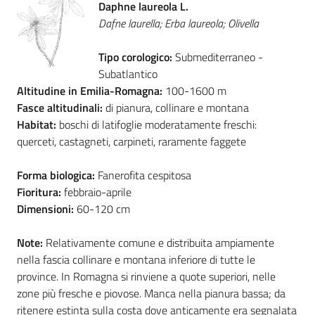
Daphne laureola L.
Dafne laurella; Erba laureola; Olivella
Foreste
Tipo corologico:
Submediterraneo -
Subatlantico
Biodiversità
Altitudine in Emilia-Romagna:
100-1600 m
Fasce altitudinali:
di pianura, collinare e montana
Habitat:
boschi di latifoglie moderatamente freschi:
querceti, castagneti, carpineti, raramente faggete
Consultazione
Forma biologica:
Fanerofita cespitosa
Fioritura:
febbraio-aprile
Dimensioni:
60-120 cm
Seguici
su
Note:
Relativamente comune e distribuita ampiamente
nella fascia collinare e montana inferiore di tutte le
province. In Romagna si rinviene a quote superiori, nelle
zone più fresche e piovose. Manca nella pianura bassa; da
ritenere estinta sulla costa dove anticamente era segnalata