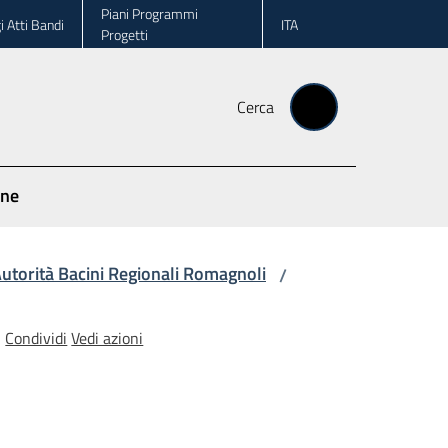
Piani Programmi
i Atti Bandi
ITA
Progetti
Cerca
one
utorità Bacini Regionali Romagnoli
/
Condividi
Vedi azioni