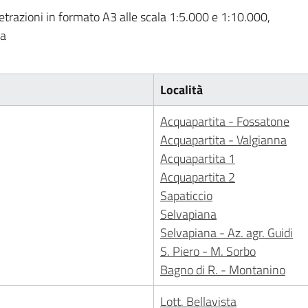
metrazioni in formato A3 alle scala 1:5.000 e 1:10.000,
za
Località
Acquapartita - Fossatone
Acquapartita - Valgianna
Acquapartita 1
Acquapartita 2
Sapaticcio
Selvapiana
Selvapiana - Az. agr. Guidi
S. Piero - M. Sorbo
Bagno di R. - Montanino
Lott. Bellavista