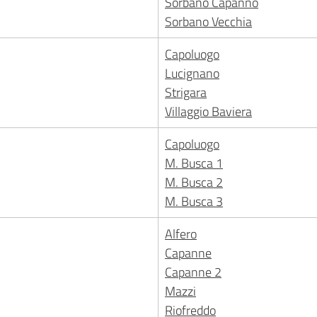
Sorbano Capanno
Sorbano Vecchia
Capoluogo
Lucignano
Strigara
Villaggio Baviera
Capoluogo
M. Busca 1
M. Busca 2
M. Busca 3
Alfero
Capanne
Capanne 2
Mazzi
Riofreddo