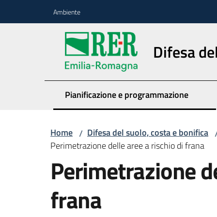
Vai al contenuto
Vai alla navigazione
Vai al footer
Ambiente
Difesa del
Pianificazione e programmazione
Home
Difesa del suolo, costa e bonifica
/
Perimetrazione delle aree a rischio di frana
Perimetrazione del
frana