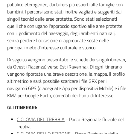
pubblico eterogeneo, dai bikers più esperti alle famiglie con
bambini. I percorsi sono stati inoltre vagliati e suggeriti dai
singoli tecnici delle aree protette. Sono stati selezionati
quelli che coniugano l'approccio sportivo alle aree protette
Ambiente
con il godimento del paesaggio, degli ambienti naturali,
senza perdere l'occasione di appropriate soste nelle
Argomenti
principali mete d'interesse culturale e storico.
Di seguito vengono presentate le schede dei singoli itinerari,
Novità
da Ovest (Piacenza) verso Est (Ravenna). Di ogni itinerario
vengono riportate una breve descrizione, la mappa, il profilo
Servizi
altimetrico e sarà possibile scaricare i file GPX per i
navigatori GPS (o adeguate App per dispositivi Mobile) e i file
Leggi Atti Bandi
KMZ per Google Earth, corredati dei Punti di Interesse.
GLI ITINERARI:
CICLOVIA DEL TREBBIA
- Parco Regionale fluviale del
Piani Programmi
Trebbia
Progetti
CICLOVIA DELLO STIRONE
- Parco Regionale dello