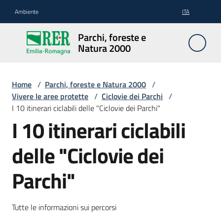
Vai al contenuto
Vai alla navigazione
Vai al footer
Ambiente
ITA
Parchi,
Parchi, foreste e
foreste
Natura 2000
e
Natura
2000
Home
/
Parchi, foreste e Natura 2000
/
Vivere le aree protette
/
Ciclovie dei Parchi
/
I 10 itinerari ciclabili delle "Ciclovie dei Parchi"
I 10 itinerari ciclabili
Aree
Protette
delle "Ciclovie dei
Parchi"
Rete
Natura
2000
Tutte le informazioni sui percorsi