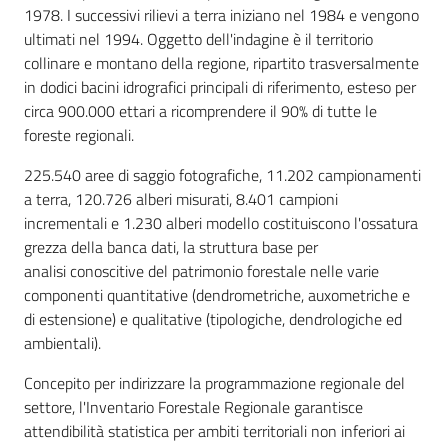
1978. I successivi rilievi a terra iniziano nel 1984 e vengono
ultimati nel 1994. Oggetto dell'indagine è il territorio
collinare e montano della regione, ripartito trasversalmente
in dodici bacini idrografici principali di riferimento, esteso per
Ambiente
circa 900.000 ettari a ricomprendere il 90% di tutte le
foreste regionali.
Argomenti
225.540 aree di saggio fotografiche, 11.202 campionamenti
a terra, 120.726 alberi misurati, 8.401 campioni
Novità
incrementali e 1.230 alberi modello costituiscono l'ossatura
grezza della banca dati, la struttura base per
Servizi
analisi conoscitive del patrimonio forestale nelle varie
componenti quantitative (dendrometriche, auxometriche e
Leggi Atti Bandi
di estensione) e qualitative (tipologiche, dendrologiche ed
ambientali).
Concepito per indirizzare la programmazione regionale del
Piani Programmi
settore, l'Inventario Forestale Regionale garantisce
Progetti
attendibilità statistica per ambiti territoriali non inferiori ai