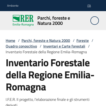
Vai al contenuto
Vai alla navigazione
Vai al footer
Ambiente
ITA
Parchi,
Parchi, foreste e
foreste
Natura 2000
e
Natura
2000
Home
/
Parchi, foreste e Natura 2000
/
Foreste
/
Quadro conoscitivo
/
Inventari e Carte forestali
/
Inventario Forestale della Regione Emilia-Romagna
Inventario Forestale
Aree
Protette
della Regione Emilia-
Romagna
Rete
Natura
2000
I.F.E.R. Il progetto, l'elaborazione finale e gli strumenti
derivati