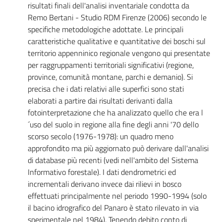
risultati finali dell'analisi inventariale condotta da
Remo Bertani - Studio RDM Firenze (2006) secondo le
specifiche metodologiche adottate. Le principali
caratteristiche qualitative e quantitative dei boschi sul
territorio appenninico regionale vengono qui presentate
per raggruppamenti territoriali significativi (regione,
province, comunità montane, parchi e demanio). Si
precisa che i dati relativi alle superfici sono stati
elaborati a partire dai risultati derivanti dalla
fotointerpretazione che ha analizzato quello che era l
´uso del suolo in regione alla fine degli anni '70 dello
scorso secolo (1976-1978): un quadro meno
approfondito ma più aggiornato può derivare dall'analisi
di database più recenti (vedi nell'ambito del Sistema
Informativo forestale). I dati dendrometrici ed
incrementali derivano invece dai rilievi in bosco
effettuati principalmente nel periodo 1990-1994 (solo
il bacino idrografico del Panaro è stato rilevato in via
sperimentale nel 1984). Tenendo debito conto di