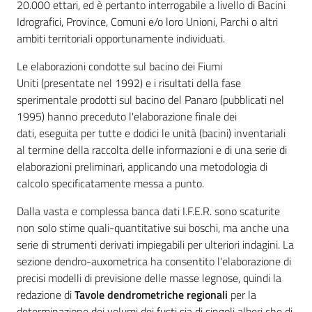
20.000 ettari, ed è pertanto interrogabile a livello di Bacini
Idrografici, Province, Comuni e/o loro Unioni, Parchi o altri
ambiti territoriali opportunamente individuati.
Le elaborazioni condotte sul bacino dei Fiumi
Uniti (presentate nel 1992) e i risultati della fase
sperimentale prodotti sul bacino del Panaro (pubblicati nel
1995) hanno preceduto l'elaborazione finale dei
dati, eseguita per tutte e dodici le unità (bacini) inventariali
al termine della raccolta delle informazioni e di una serie di
elaborazioni preliminari, applicando una metodologia di
calcolo specificatamente messa a punto.
Dalla vasta e complessa banca dati I.F.E.R. sono scaturite
non solo stime quali-quantitative sui boschi, ma anche una
serie di strumenti derivati impiegabili per ulteriori indagini. La
sezione dendro-auxometrica ha consentito l'elaborazione di
precisi modelli di previsione delle masse legnose, quindi la
redazione di
Tavole dendrometriche regionali
per la
determinazione dei volumi dei fusti sia di singoli alberi che di