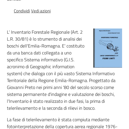
Condividi
Vedi azioni
Foreste
L' Inventario Forestale Regionale (Art. 2
Biodiversità
L.R. 30/81) è lo strumento di analisi dei
boschi dell'Emilia-Romagna. E' costituito
da una banca dati collegata a uno
Consultazione
specifico Sistema informativo (G.I.S.
acronimo di Geographic information
system) che dialoga con il più vasto Sistema Informativo
Territoriale della Regione Emilia-Romagna. Progettato da
Giovanni Preto nei primi anni '80 del secolo scorso come
Seguici
sistema permanente d'indagine e valutazione dei boschi,
su
l'Inventario è stato realizzato in due fasi, la prima di
telerilevamento e la seconda di rilievi in bosco.
La fase di telerilevamento è stata compiuta mediante
fotointerpretazione della copertura aerea regionale 1976-