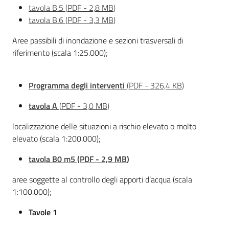
tavola B.5
(
PDF
-
2,8 MB
)
Leggi Atti Bandi
tavola B.6
(
PDF
-
3,3 MB
)
Aree passibili di inondazione e sezioni trasversali di
riferimento (scala 1:25.000);
Piani Programmi
Progetti
Programma degli interventi
(
PDF
-
326,4 KB
)
tavola A
(
PDF
-
3,0 MB
)
localizzazione delle situazioni a rischio elevato o molto
elevato (scala 1:200.000);
tavola B0 m5
(
PDF
-
2,9 MB
)
aree soggette al controllo degli apporti d’acqua (scala
1:100.000);
Tavole 1