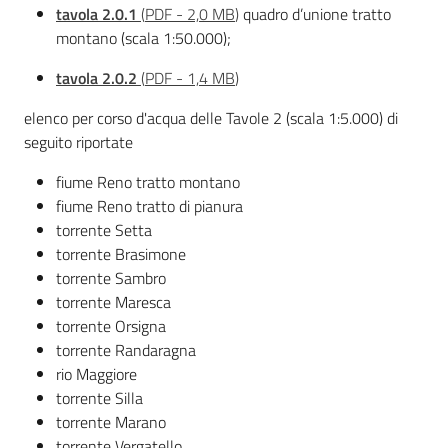
tavola 2.0.1
(
PDF
-
2,0 MB
)
quadro d’unione tratto
montano (scala 1:50.000);
tavola 2.0.2
(
PDF
-
1,4 MB
)
elenco per corso d'acqua delle Tavole 2 (scala 1:5.000) di
seguito riportate
fiume Reno tratto montano
fiume Reno tratto di pianura
torrente Setta
torrente Brasimone
torrente Sambro
torrente Maresca
torrente Orsigna
torrente Randaragna
rio Maggiore
torrente Silla
torrente Marano
torrente Vergatello