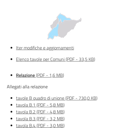
Documentazione
Comunicazione
Iter modifiche e aggiornamenti
Elenco tavole per Comuni
(
PDF
-
33,5 KB
)
Relazione
(
PDF
-
1,6 MB
)
Ambiente
Allegati alla relazione
Argomenti
tavole B quadro di unione
(
PDF
-
730,0 KB
)
tavola B.1
(
PDF
-
5,8 MB
)
Novità
tavola B.2
(
PDF
-
4,8 MB
)
tavola B.3
(
PDF
-
3,2 MB
)
Servizi
tavola B.4
(
PDF
-
3,0 MB
)