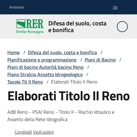
Vai al contenuto
Vai alla navigazione
Vai al footer
Ambiente
ITA
Difesa
Difesa del suolo, costa
del
e bonifica
suolo,
costa e
bonifica
Home
/
Difesa del suolo, costa e bonifica
/
Pianificazione e programmazione
/
Piani di Bacino
/
Piani di bacino Autorità bacino Reno
/
Piano Stralcio Assetto Idrogeologico
/
Pianificazione
Tavole Tit II Reno
/
Elaborati Titolo II Reno
e
Elaborati Titolo II Reno
programmazione
AdB Reno - PSAI Reno - Titolo II - Rischio Idraulico e
Temi
Assetto della Rete Idrografica
Condividi
Vedi azioni