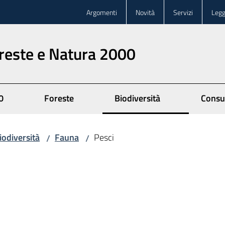
Argomenti
Novità
Servizi
Legg
oreste e Natura 2000
0
Foreste
Biodiversità
Consu
iodiversità
Fauna
Pesci
/
/