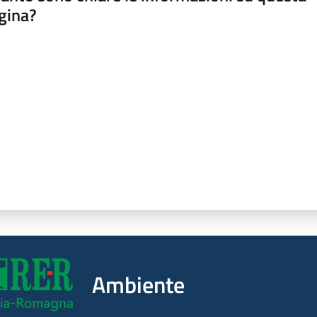
gina?
a da 1 a 5 stelle
Ambiente