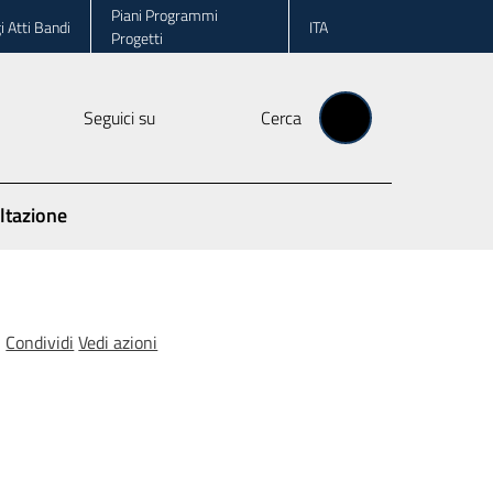
Piani Programmi
i Atti Bandi
ITA
Progetti
Seguici su
Cerca
ltazione
Condividi
Vedi azioni