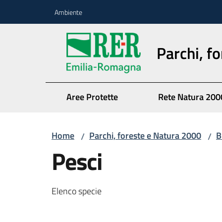
Vai al contenuto
Vai alla navigazione
Vai al footer
Ambiente
Parchi, f
Aree Protette
Rete Natura 200
Home
Parchi, foreste e Natura 2000
B
/
/
Pesci
Elenco specie