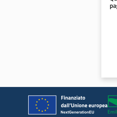
pa
Valut